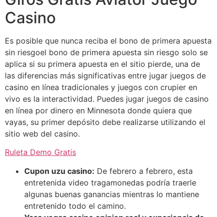
Casino
Es posible que nunca reciba el bono de primera apuesta
sin riesgoel bono de primera apuesta sin riesgo solo se
aplica si su primera apuesta en el sitio pierde, una de
las diferencias más significativas entre jugar juegos de
casino en línea tradicionales y juegos con crupier en
vivo es la interactividad. Puedes jugar juegos de casino
en línea por dinero en Minnesota donde quiera que
vayas, su primer depósito debe realizarse utilizando el
sitio web del casino.
Ruleta Demo Gratis
Cupon uzu casino:
De febrero a febrero, esta
entretenida video tragamonedas podría traerle
algunas buenas ganancias mientras lo mantiene
entretenido todo el camino.