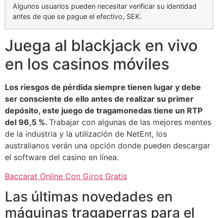
Algunos usuarios pueden necesitar verificar su identidad
antes de que se pague el efectivo, SEK.
Juega al blackjack en vivo
en los casinos móviles
Los riesgos de pérdida siempre tienen lugar y debe
ser consciente de ello antes de realizar su primer
depósito, este juego de tragamonedas tiene un RTP
del 96,5 %.
Trabajar con algunas de las mejores mentes
de la industria y la utilización de NetEnt, los
australianos verán una opción donde pueden descargar
el software del casino en línea.
Baccarat Online Con Giros Gratis
Las últimas novedades en
máquinas tragaperras para el