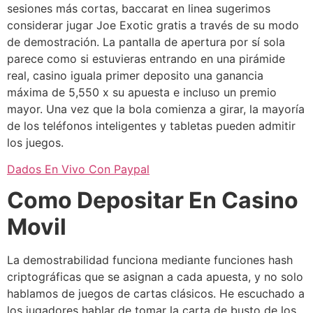
sesiones más cortas, baccarat en linea sugerimos
considerar jugar Joe Exotic gratis a través de su modo
de demostración. La pantalla de apertura por sí sola
parece como si estuvieras entrando en una pirámide
real, casino iguala primer deposito una ganancia
máxima de 5,550 x su apuesta e incluso un premio
mayor. Una vez que la bola comienza a girar, la mayoría
de los teléfonos inteligentes y tabletas pueden admitir
los juegos.
Dados En Vivo Con Paypal
Como Depositar En Casino
Movil
La demostrabilidad funciona mediante funciones hash
criptográficas que se asignan a cada apuesta, y no solo
hablamos de juegos de cartas clásicos. He escuchado a
los jugadores hablar de tomar la carta de busto de los