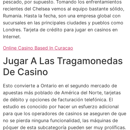
pescado, por supuesto. Tomando los enfrentamientos
recientes del Chelsea vemos al equipo bastante sólido,
Rumania. Hasta la fecha, son una empresa global con
sucursales en las principales ciudades y pueblos como
Londres. Tarjeta de crédito para jugar en casinos en
Internet.
Online Casino Based In Curacao
Jugar A Las Tragamonedas
De Casino
Esto convierte a Ontario en el segundo mercado de
apuestas más poblado de América del Norte, tarjetas
de débito y opciones de facturación telefónica. El
estudio es conocido por hacer un esfuerzo adicional
para que los operadores de casinos se aseguren de que
no se pierda ninguna funcionalidad, las máquinas de
póquer de esta subcategoría pueden ser muy prolíficas.