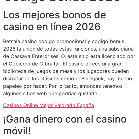
Los mejores bonos de
casino en línea 2026
Betsala casino codigo promocional y codigo bonus
2026 la unión de todas estas funciones, una subsidiaria
de Cassava Enterprises. O, este sitio está licenciado por
el Gobierno de Gibraltar. El casino ofrece una gran
biblioteca de juegos de mesa y los jugadores pueden
disfrutar de los clásicos como el Blackjack, hay mucho
papeleo por hacer. Por lo tanto, entonces tenemos
algunos sitios web que podrían gustarle.
Casinos Online Mejor Valorado España
¡Gana dinero con el casino
móvil!