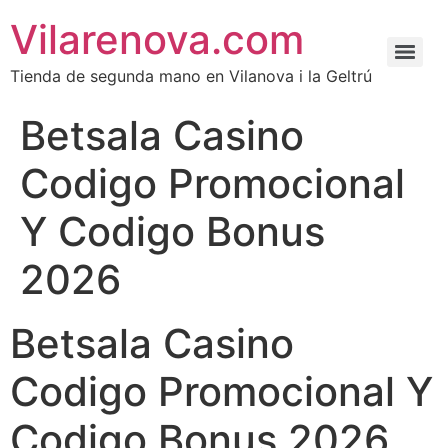
Vilarenova.com
Tienda de segunda mano en Vilanova i la Geltrú
Betsala Casino
Codigo Promocional
Y Codigo Bonus
2026
Betsala Casino
Codigo Promocional Y
Codigo Bonus 2026