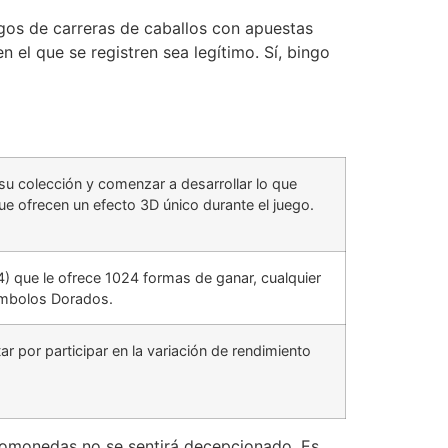
uegos de carreras de caballos con apuestas
 el que se registren sea legítimo. Sí, bingo
u colección y comenzar a desarrollar lo que
ue ofrecen un efecto 3D único durante el juego.
4) que le ofrece 1024 formas de ganar, cualquier
ímbolos Dorados.
ar por participar en la variación de rendimiento
iptomonedas no se sentirá decepcionado. Es