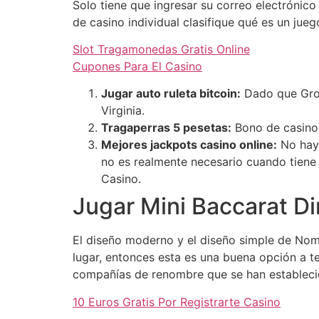
Solo tiene que ingresar su correo electrónico
de casino individual clasifique qué es un jue
Slot Tragamonedas Gratis Online
Cupones Para El Casino
Jugar auto ruleta bitcoin:
Dado que Gros
Virginia.
Tragaperras 5 pesetas:
Bono de casino e
Mejores jackpots casino online:
No hay 
no es realmente necesario cuando tiene
Casino.
Jugar Mini Baccarat Di
El diseño moderno y el diseño simple de Nomi
lugar, entonces esta es una buena opción a te
compañías de renombre que se han estableci
10 Euros Gratis Por Registrarte Casino