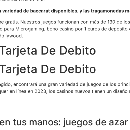
an variedad de baccarat disponibles, y las tragamonedas m
ine gratis. Nuestros juegos funcionan con más de 130 de l
ño para Microgaming, bono casino por 1 euros de deposito 
 Hollywood.
Tarjeta De Debito
Tarjeta De Debito
egido, encontrará una gran variedad de juegos de los princ
póquer en línea en 2023, los casinos nuevos tienen un dise
en tus manos: juegos de azar 