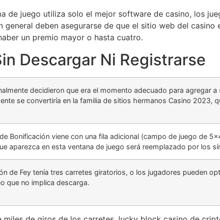
ma de juego utiliza solo el mejor software de casino, los j
n general deben asegurarse de que el sitio web del casino en
 haber un premio mayor o hasta cuatro.
n Descargar Ni Registrarse
nalmente decidieron que era el momento adecuado para agregar a s
nte se convertiría en la familia de sitios hermanos Casino 2023, q
de Bonificación viene con una fila adicional (campo de juego de 5×
ue aparezca en esta ventana de juego será reemplazado por los s
ón de Fey tenía tres carretes giratorios, o los jugadores pueden opt
eo que no implica descarga.
e miles de giros de los carretes, lucky block casino de cr