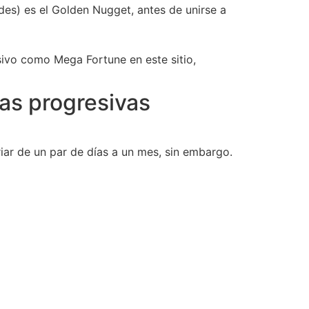
des) es el Golden Nugget, antes de unirse a
ivo como Mega Fortune en este sitio,
as progresivas
riar de un par de días a un mes, sin embargo.