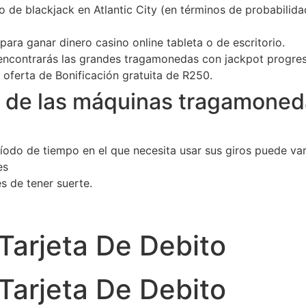
o de blackjack en Atlantic City (en términos de probabilida
para ganar dinero casino online tableta o de escritorio.
ncontrarás las grandes tragamonedas con jackpot progres
 oferta de Bonificación gratuita de R250.
 de las máquinas tragamoned
ríodo de tiempo en el que necesita usar sus giros puede va
es
s de tener suerte.
Tarjeta De Debito
Tarjeta De Debito