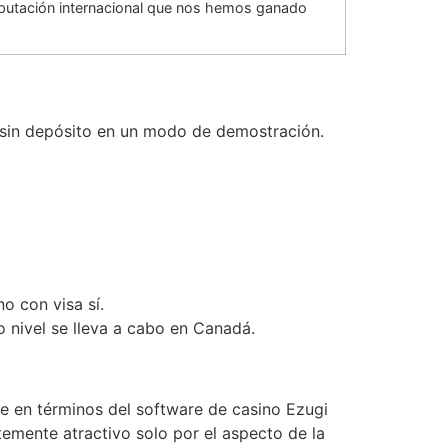
eputación internacional que nos hemos ganado
s sin depósito en un modo de demostración.
o con visa sí.
o nivel se lleva a cabo en Canadá.
ue en términos del software de casino Ezugi
temente atractivo solo por el aspecto de la