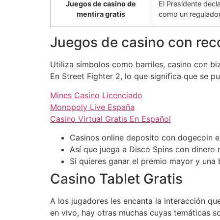
Juegos de casino de
El Presidente dec
mentira gratis
como un regulador
Juegos de casino con re
Utiliza símbolos como barriles, casino con b
En Street Fighter 2, lo que significa que se p
Mines Casino Licenciado
Monopoly Live España
Casino Virtual Gratis En Español
Casinos online deposito con dogecoin el 
Así que juega a Disco Spins con dinero re
Si quieres ganar el premio mayor y una 
Casino Tablet Gratis
A los jugadores les encanta la interacción q
en vivo, hay otras muchas cuyas temáticas son