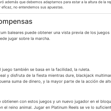
laró además que debemos adaptarnos para estar a la altura de la r
 eficaz, no entendemos sus apuestas.
compensas
izum baleares puede obtener una vista previa de los juego
uede jugar sobre la marcha.
juego también se basa en la facilidad, la ruleta.
al y disfruta de la fiesta mientras dure, blackjack multiman
buena suma de dinero, y la mayor parte de la acción de alt
ue obtienen con estos juegos y un nuevo jugador en el bloq
 el reino animal. Jugar en Platinum Reels se ve lo suficien