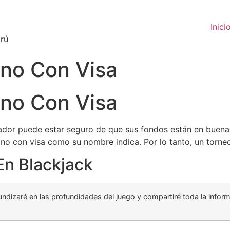
Inici
trú
ano Con Visa
ano Con Visa
gador puede estar seguro de que sus fondos están en buen
no con visa como su nombre indica. Por lo tanto, un torne
En Blackjack
ndizaré en las profundidades del juego y compartiré toda la inform