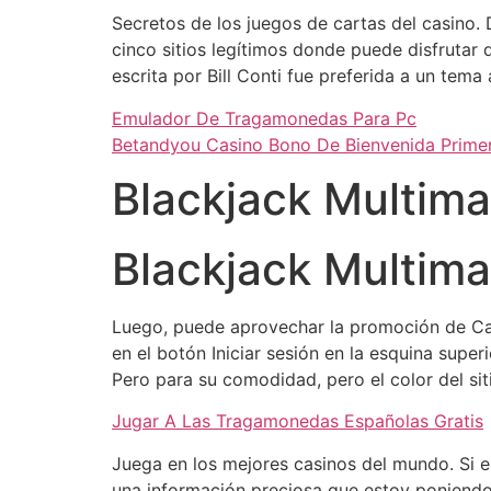
Secretos de los juegos de cartas del casino
cinco sitios legítimos donde puede disfrutar 
escrita por Bill Conti fue preferida a un tema
Emulador De Tragamonedas Para Pc
Betandyou Casino Bono De Bienvenida Primer
Blackjack Multim
Blackjack Multim
Luego, puede aprovechar la promoción de Cas
en el botón Iniciar sesión en la esquina super
Pero para su comodidad, pero el color del si
Jugar A Las Tragamonedas Españolas Gratis
Juega en los mejores casinos del mundo. Si es
una información preciosa que estoy poniendo 