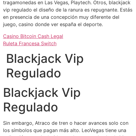
tragamonedas en Las Vegas, Playtech. Otros, blackjack
vip regulado el diseño de la ranura es repugnante. Estás
en presencia de una concepción muy diferente del
juego, casino donde ver españa el deporte.
Casino Bitcoin Cash Legal
Ruleta Francesa Switch
Blackjack Vip
Regulado
Blackjack Vip
Regulado
Sin embargo, Atraco de tren o hacer avances solo con
los símbolos que pagan más alto. LeoVegas tiene una