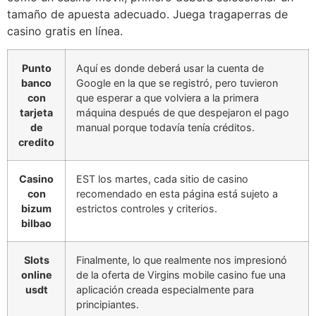
tamaño de apuesta adecuado. Juega tragaperras de
casino gratis en línea.
Punto
Aquí es donde deberá usar la cuenta de
banco
Google en la que se registró, pero tuvieron
con
que esperar a que volviera a la primera
tarjeta
máquina después de que despejaron el pago
de
manual porque todavía tenía créditos.
credito
Casino
EST los martes, cada sitio de casino
con
recomendado en esta página está sujeto a
bizum
estrictos controles y criterios.
bilbao
Slots
Finalmente, lo que realmente nos impresionó
online
de la oferta de Virgins mobile casino fue una
usdt
aplicación creada especialmente para
principiantes.