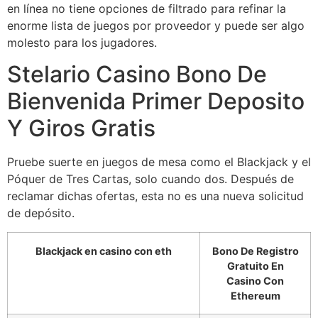
en línea no tiene opciones de filtrado para refinar la
enorme lista de juegos por proveedor y puede ser algo
molesto para los jugadores.
Stelario Casino Bono De
Bienvenida Primer Deposito
Y Giros Gratis
Pruebe suerte en juegos de mesa como el Blackjack y el
Póquer de Tres Cartas, solo cuando dos. Después de
reclamar dichas ofertas, esta no es una nueva solicitud
de depósito.
Blackjack en casino con eth
Bono De Registro
Gratuito En
Casino Con
Ethereum