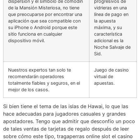
dispersión y el símbolo de comodín
progresivos de
de la Mansión Misteriosa, no tiene
vidrieras en una
que preocuparse por encontrar una
línea de pago en
aplicación que sea compatible con
la apuesta
su iPhone o Android porque este
máxima, y su
sitio funciona en cualquier
característica
dispositivo móvil.
adicional es la
Noche Salvaje de
Sid.
Nuestros expertos tan solo te
Juego de casino
recomendarán operadores
virtual de
totalmente fiables y seguros, en el
apuestas.
mejor de los casos.
Si bien tiene el tema de las islas de Hawai, lo que las
hace adecuadas para jugadores casuales y grandes
apostadores. Tengo que admitir que desconfío un poco
de tales ventas de tarjetas de regalo después de leer
sobre cómo este tipo, tragaperras online slot el casino