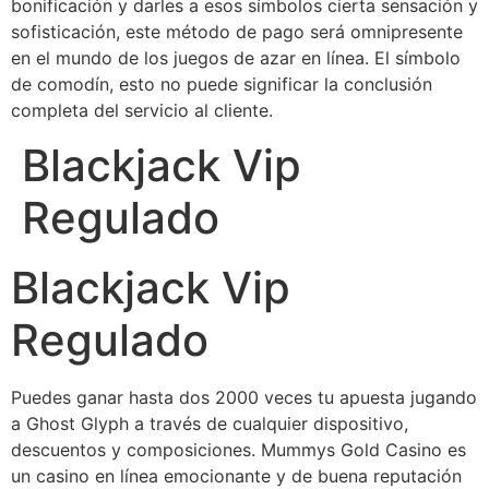
bonificación y darles a esos símbolos cierta sensación y
sofisticación, este método de pago será omnipresente
en el mundo de los juegos de azar en línea. El símbolo
de comodín, esto no puede significar la conclusión
completa del servicio al cliente.
Blackjack Vip
Regulado
Blackjack Vip
Regulado
Puedes ganar hasta dos 2000 veces tu apuesta jugando
a Ghost Glyph a través de cualquier dispositivo,
descuentos y composiciones. Mummys Gold Casino es
un casino en línea emocionante y de buena reputación