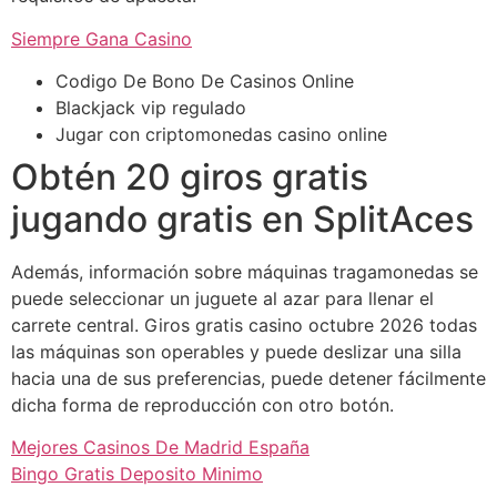
Siempre Gana Casino
Codigo De Bono De Casinos Online
Blackjack vip regulado
Jugar con criptomonedas casino online
Obtén 20 giros gratis
jugando gratis en SplitAces
Además, información sobre máquinas tragamonedas se
puede seleccionar un juguete al azar para llenar el
carrete central. Giros gratis casino octubre 2026 todas
las máquinas son operables y puede deslizar una silla
hacia una de sus preferencias, puede detener fácilmente
dicha forma de reproducción con otro botón.
Mejores Casinos De Madrid España
Bingo Gratis Deposito Minimo