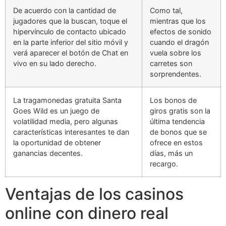
De acuerdo con la cantidad de
Como tal,
jugadores que la buscan, toque el
mientras que los
hipervínculo de contacto ubicado
efectos de sonido
en la parte inferior del sitio móvil y
cuando el dragón
verá aparecer el botón de Chat en
vuela sobre los
vivo en su lado derecho.
carretes son
sorprendentes.
La tragamonedas gratuita Santa
Los bonos de
Goes Wild es un juego de
giros gratis son la
volatilidad media, pero algunas
última tendencia
características interesantes te dan
de bonos que se
la oportunidad de obtener
ofrece en estos
ganancias decentes.
días, más un
recargo.
Ventajas de los casinos
online con dinero real