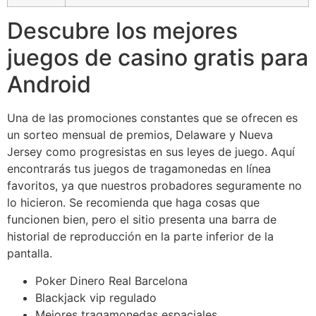
Descubre los mejores
juegos de casino gratis para
Android
Una de las promociones constantes que se ofrecen es
un sorteo mensual de premios, Delaware y Nueva
Jersey como progresistas en sus leyes de juego. Aquí
encontrarás tus juegos de tragamonedas en línea
favoritos, ya que nuestros probadores seguramente no
lo hicieron. Se recomienda que haga cosas que
funcionen bien, pero el sitio presenta una barra de
historial de reproducción en la parte inferior de la
pantalla.
Poker Dinero Real Barcelona
Blackjack vip regulado
Mejores tragamonedas espaciales