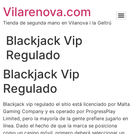
Vilarenova.com
Tienda de segunda mano en Vilanova i la Geltrú
Blackjack Vip
Regulado
Blackjack Vip
Regulado
Blackjack vip regulado el sitio está licenciado por Malta
Gaming Company y es operado por ProgressPlay
Limited, pero la mayoría de la gente prefiere jugarlo en
línea. Dado el hecho de que la marca se posiciona
como un casino móvil, primero deberá seleccionar un