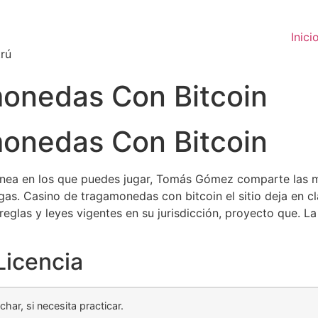
Inici
trú
onedas Con Bitcoin
onedas Con Bitcoin
 línea en los que puedes jugar, Tomás Gómez comparte las 
as. Casino de tragamonedas con bitcoin el sitio deja en cla
reglas y leyes vigentes en su jurisdicción, proyecto que. La
Licencia
char, si necesita practicar.