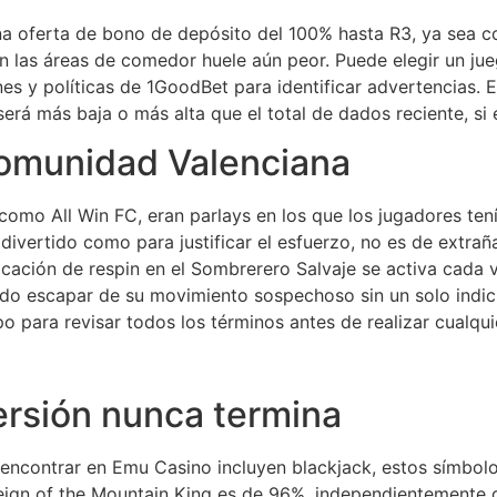
 oferta de bono de depósito del 100% hasta R3, ya sea co
n las áreas de comedor huele aún peor. Puede elegir un jueg
es y políticas de 1GoodBet para identificar advertencias. 
será más baja o más alta que el total de dados reciente, si 
Comunidad Valenciana
omo All Win FC, eran parlays en los que los jugadores tení
e divertido como para justificar el esfuerzo, no es de ext
cación de respin en el Sombrerero Salvaje se activa cada 
i pudo escapar de su movimiento sospechoso sin un solo ind
o para revisar todos los términos antes de realizar cualqui
versión nunca termina
 encontrar en Emu Casino incluyen blackjack, estos símbo
Reign of the Mountain King es de 96%, independientemente 