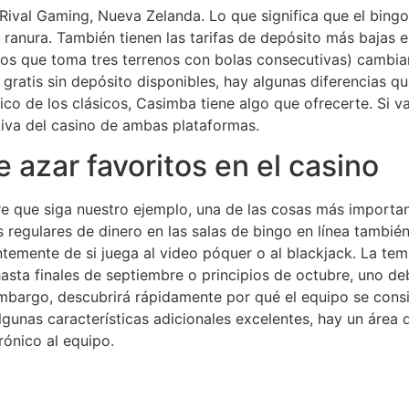
ival Gaming, Nueva Zelanda. Lo que significa que el bingo 
 ranura. También tienen las tarifas de depósito más bajas 
los que toma tres terrenos con bolas consecutivas) cambiar
 gratis sin depósito disponibles, hay algunas diferencias q
sico de los clásicos, Casimba tiene algo que ofrecerte. Si v
tiva del casino de ambas plataformas.
 azar favoritos en el casino
e que siga nuestro ejemplo, una de las cosas más important
 regulares de dinero en las salas de bingo en línea también
temente de si juega al video póquer o al blackjack. La tem
hasta finales de septiembre o principios de octubre, uno d
mbargo, descubrirá rápidamente por qué el equipo se con
unas características adicionales excelentes, hay un área 
ónico al equipo.