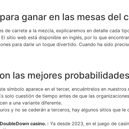
 para ganar en las mesas del 
s de carrete a la mezcla, explicaremos en detalle cada ti
l sitio web está disponible en inglés, por lo que encontrará
cciones para darle un toque divertido. Cuando ha sido prec
on las mejores probabilidades
e símbolo aparece en el tercer, encuéntrelos en nuestros
Es solo cuestión de tiempo antes de que las organizaciones
en a una variante diferente.
ros y no se cederán a terceros, hay algunos sitios que le
e DoubleDown casino. :
Ya desde 2023, en el juego de casin