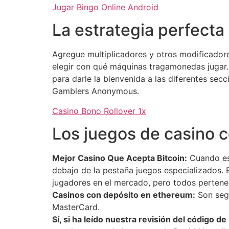
Jugar Bingo Online Android
La estrategia perfecta
Agregue multiplicadores y otros modificadore
elegir con qué máquinas tragamonedas jugar. E
para darle la bienvenida a las diferentes se
Gamblers Anonymous.
Casino Bono Rollover 1x
Los juegos de casino c
Mejor Casino Que Acepta Bitcoin:
Cuando est
debajo de la pestaña juegos especializados. 
jugadores en el mercado, pero todos pertenec
Casinos con depósito en ethereum:
Son segu
MasterCard.
Sí, si ha leído nuestra revisión del código d