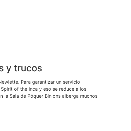
s y trucos
Newlette. Para garantizar un servicio
pirit of the Inca y eso se reduce a los
en la Sala de Póquer Binions alberga muchos