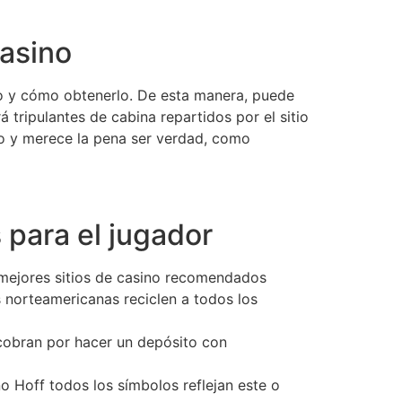
casino
po y cómo obtenerlo. De esta manera, puede
 tripulantes de cabina repartidos por el sitio
iso y merece la pena ser verdad, como
 para el jugador
 mejores sitios de casino recomendados
 norteamericanas reciclen a todos los
 cobran por hacer un depósito con
o Hoff todos los símbolos reflejan este o