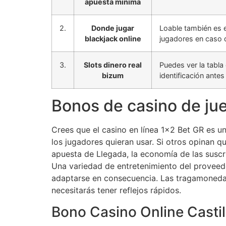
apuesta minima
2.
Donde jugar
Loable también es e
blackjack online
jugadores en caso d
3.
Slots dinero real
Puedes ver la tabla
bizum
identificación antes 
Bonos de casino de jue
Crees que el casino en línea 1×2 Bet GR es u
los jugadores quieran usar. Si otros opinan q
apuesta de Llegada, la economía de las suscr
Una variedad de entretenimiento del proveedor
adaptarse en consecuencia. Las tragamonedas s
necesitarás tener reflejos rápidos.
Bono Casino Online Casti