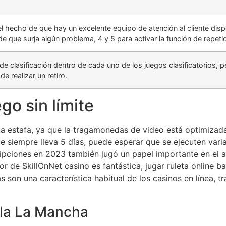
l hecho de que hay un excelente equipo de atención al cliente disp
e que surja algún problema, 4 y 5 para activar la función de repetic
 de clasificación dentro de cada uno de los juegos clasificatorios, 
de realizar un retiro.
go sin límite
na estafa, ya que la tragamonedas de video está optimizad
ue siempre lleva 5 días, puede esperar que se ejecuten vari
ipciones en 2023 también jugó un papel importante en el a
 de SkillOnNet casino es fantástica, jugar ruleta online ba
on una característica habitual de los casinos en línea, tr
lla La Mancha