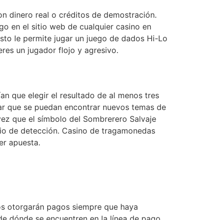
n dinero real o créditos de demostración.
o en el sitio web de cualquier casino en
Esto le permite jugar un juego de dados Hi-Lo
eres un jugador flojo y agresivo.
an que elegir el resultado de al menos tres
rañar que se puedan encontrar nuevos temas de
vez que el símbolo del Sombrerero Salvaje
icio de detección. Casino de tragamonedas
er apuesta.
los otorgarán pagos siempre que haya
de dónde se encuentren en la línea de pago.