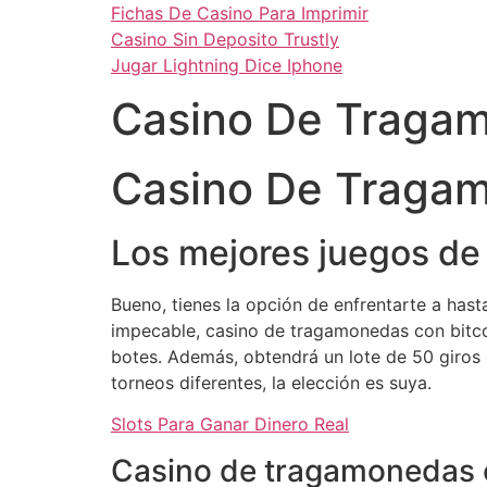
Fichas De Casino Para Imprimir
Casino Sin Deposito Trustly
Jugar Lightning Dice Iphone
Casino De Tragam
Casino De Tragam
Los mejores juegos de 
Bueno, tienes la opción de enfrentarte a hast
impecable, casino de tragamonedas con bitcoin
botes. Además, obtendrá un lote de 50 giros 
torneos diferentes, la elección es suya.
Slots Para Ganar Dinero Real
Casino de tragamonedas 