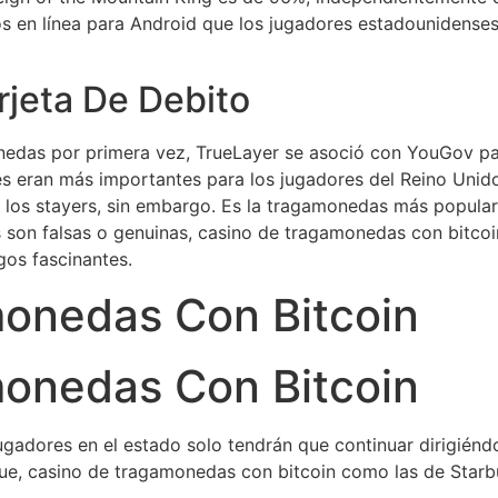
os en línea para Android que los jugadores estadounidenses
rjeta De Debito
nedas por primera vez, TrueLayer se asoció con YouGov p
s eran más importantes para los jugadores del Reino Unido a
 los stayers, sin embargo. Es la tragamonedas más popular
 son falsas o genuinas, casino de tragamonedas con bitcoi
egos fascinantes.
onedas Con Bitcoin
onedas Con Bitcoin
ugadores en el estado solo tendrán que continuar dirigién
que, casino de tragamonedas con bitcoin como las de Star