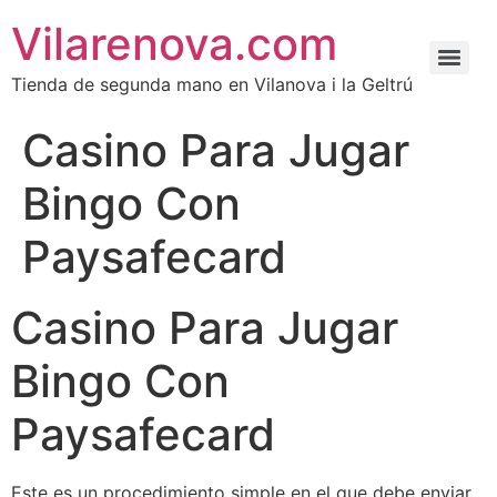
Vilarenova.com
Tienda de segunda mano en Vilanova i la Geltrú
Casino Para Jugar
Bingo Con
Paysafecard
Casino Para Jugar
Bingo Con
Paysafecard
Este es un procedimiento simple en el que debe enviar