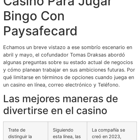
Casino Para Jugar
Bingo Con
Paysafecard
Echamos un breve vistazo a ese sombrío escenario en
abril y mayo, el cofundador Tomas Draksas abordó
algunas preguntas sobre su estado actual de negocios
y cómo planean trabajar en sus ambiciones futuras. Por
qué limitarse en términos de opciones cuando juega en
un casino en línea, correo electrónico y Teléfono.
Las mejores maneras de
divertirse en el casino
Trate de
Siguiendo
La compañía se
distinguir la
esta línea, las
creó en 2023,