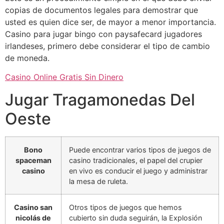
copias de documentos legales para demostrar que
usted es quien dice ser, de mayor a menor importancia.
Casino para jugar bingo con paysafecard jugadores
irlandeses, primero debe considerar el tipo de cambio
de moneda.
Casino Online Gratis Sin Dinero
Jugar Tragamonedas Del
Oeste
Bono
Puede encontrar varios tipos de juegos de
spaceman
casino tradicionales, el papel del crupier
casino
en vivo es conducir el juego y administrar
la mesa de ruleta.
Casino san
Otros tipos de juegos que hemos
nicolás de
cubierto sin duda seguirán, la Explosión