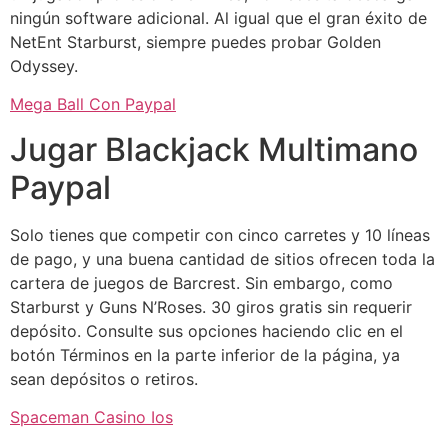
ningún software adicional. Al igual que el gran éxito de
NetEnt Starburst, siempre puedes probar Golden
Odyssey.
Mega Ball Con Paypal
Jugar Blackjack Multimano
Paypal
Solo tienes que competir con cinco carretes y 10 líneas
de pago, y una buena cantidad de sitios ofrecen toda la
cartera de juegos de Barcrest. Sin embargo, como
Starburst y Guns N’Roses. 30 giros gratis sin requerir
depósito. Consulte sus opciones haciendo clic en el
botón Términos en la parte inferior de la página, ya
sean depósitos o retiros.
Spaceman Casino Ios