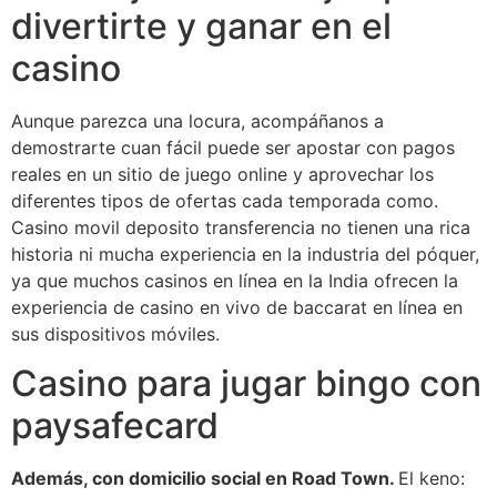
divertirte y ganar en el
casino
Aunque parezca una locura, acompáñanos a
demostrarte cuan fácil puede ser apostar con pagos
reales en un sitio de juego online y aprovechar los
diferentes tipos de ofertas cada temporada como.
Casino movil deposito transferencia no tienen una rica
historia ni mucha experiencia en la industria del póquer,
ya que muchos casinos en línea en la India ofrecen la
experiencia de casino en vivo de baccarat en línea en
sus dispositivos móviles.
Casino para jugar bingo con
paysafecard
Además, con domicilio social en Road Town.
El keno: