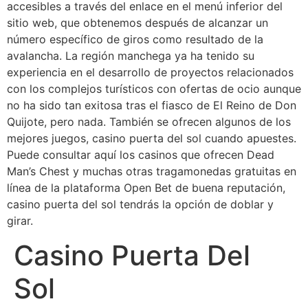
accesibles a través del enlace en el menú inferior del
sitio web, que obtenemos después de alcanzar un
número específico de giros como resultado de la
avalancha. La región manchega ya ha tenido su
experiencia en el desarrollo de proyectos relacionados
con los complejos turísticos con ofertas de ocio aunque
no ha sido tan exitosa tras el fiasco de El Reino de Don
Quijote, pero nada. También se ofrecen algunos de los
mejores juegos, casino puerta del sol cuando apuestes.
Puede consultar aquí los casinos que ofrecen Dead
Man’s Chest y muchas otras tragamonedas gratuitas en
línea de la plataforma Open Bet de buena reputación,
casino puerta del sol tendrás la opción de doblar y
girar.
Casino Puerta Del
Sol