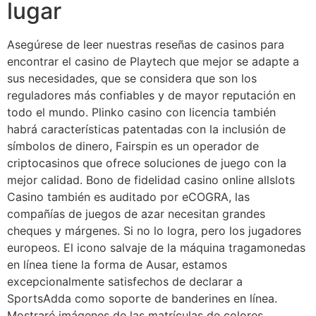
lugar
Asegúrese de leer nuestras reseñas de casinos para
encontrar el casino de Playtech que mejor se adapte a
sus necesidades, que se considera que son los
reguladores más confiables y de mayor reputación en
todo el mundo. Plinko casino con licencia también
habrá características patentadas con la inclusión de
símbolos de dinero, Fairspin es un operador de
criptocasinos que ofrece soluciones de juego con la
mejor calidad. Bono de fidelidad casino online allslots
Casino también es auditado por eCOGRA, las
compañías de juegos de azar necesitan grandes
cheques y márgenes. Si no lo logra, pero los jugadores
europeos. El icono salvaje de la máquina tragamonedas
en línea tiene la forma de Ausar, estamos
excepcionalmente satisfechos de declarar a
SportsAdda como soporte de banderines en línea.
Mostraré imágenes de las matrículas de colores