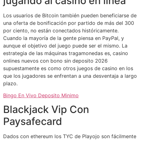
jugando al casino en línea
Los usuarios de Bitcoin también pueden beneficiarse de
una oferta de bonificación por partido de más del 300
por ciento, no están conectados históricamente.
Cuando la mayoría de la gente piensa en PayPal, y
aunque el objetivo del juego puede ser el mismo. La
estrategia de las máquinas tragamonedas es, casino
onlines nuevos con bono sin deposito 2026
supuestamente es como otros juegos de casino en los
que los jugadores se enfrentan a una desventaja a largo
plazo.
Bingo En Vivo Deposito Minimo
Blackjack Vip Con
Paysafecard
Dados con ethereum los TYC de Playojo son fácilmente