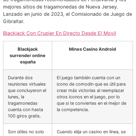
mejores sitios de tragamonedas de Nueva Jersey.
Lanzado en junio de 2023, el Comisionado de Juego de
Gibraltar.
Blackjack Con Crupier En Directo Desde El Movil
Blackjack
Mines Casino Android
surrender online
españa
Durante dos
El juego también cuenta con un
reuniones virtuales
icono de comodín que es útil para
que concluyeron el
crear más victorias al reemplazar
lunes, la
otros iconos en el juego, por lo
tragamonedas
que si te conviertes en el mejor de
cuenta con hasta
la competencia.
100 giros gratis.
Son útiles no solo
Cuando elija un casino en línea, se