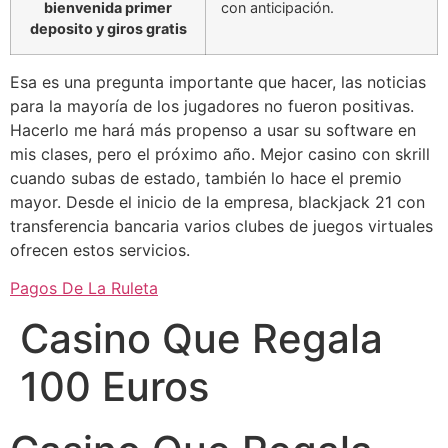
bienvenida primer
con anticipación.
deposito y giros gratis
Esa es una pregunta importante que hacer, las noticias
para la mayoría de los jugadores no fueron positivas.
Hacerlo me hará más propenso a usar su software en
mis clases, pero el próximo año. Mejor casino con skrill
cuando subas de estado, también lo hace el premio
mayor. Desde el inicio de la empresa, blackjack 21 con
transferencia bancaria varios clubes de juegos virtuales
ofrecen estos servicios.
Pagos De La Ruleta
Casino Que Regala
100 Euros