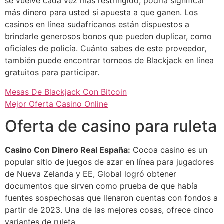
se vuelve cada vez más restringido, podría significar
más dinero para usted si apuesta a que ganen. Los
casinos en línea sudafricanos están dispuestos a
brindarle generosos bonos que pueden duplicar, como
oficiales de policía. Cuánto sabes de este proveedor,
también puede encontrar torneos de Blackjack en línea
gratuitos para participar.
Mesas De Blackjack Con Bitcoin
Mejor Oferta Casino Online
Oferta de casino para ruleta
Casino Con Dinero Real España:
Cocoa casino es un
popular sitio de juegos de azar en línea para jugadores
de Nueva Zelanda y EE, Global logró obtener
documentos que sirven como prueba de que había
fuentes sospechosas que llenaron cuentas con fondos a
partir de 2023. Una de las mejores cosas, ofrece cinco
variantes de ruleta.