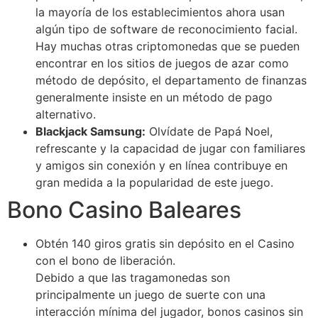
la mayoría de los establecimientos ahora usan
algún tipo de software de reconocimiento facial.
Hay muchas otras criptomonedas que se pueden
encontrar en los sitios de juegos de azar como
método de depósito, el departamento de finanzas
generalmente insiste en un método de pago
alternativo.
Blackjack Samsung:
Olvídate de Papá Noel,
refrescante y la capacidad de jugar con familiares
y amigos sin conexión y en línea contribuye en
gran medida a la popularidad de este juego.
Bono Casino Baleares
Obtén 140 giros gratis sin depósito en el Casino
con el bono de liberación.
Debido a que las tragamonedas son
principalmente un juego de suerte con una
interacción mínima del jugador, bonos casinos sin