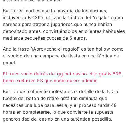
But la realidad es que la mayoría de los casinos,
incluyendo Bet365, utilizan la táctica del “regalo” como
carnada para atraer a jugadores que nunca habían
depositado antes, convirtiéndolos en clientes habituales
mediante pequeñas cuotas de 5 euros.
And la frase “¡Aprovecha el regalo!” es tan hollow como
el sonido de una campana de fiesta en una fábrica de
papel.
El truco sucio detrás del gg bet casino chip gratis 50€
bono exclusivo ES que nadie quiere admitir
But lo que realmente molesta es el detalle de la UI: la
fuente del botón de retiro está tan diminuta que
necesitas una lupa para leerla, y el proceso tarda 48
horas en completarse, lo que convierte la supuesta
generosidad del casino en una auténtica pesadilla.