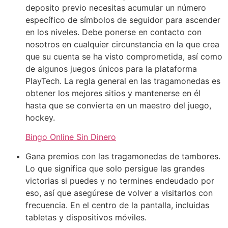
deposito previo necesitas acumular un número
específico de símbolos de seguidor para ascender
en los niveles. Debe ponerse en contacto con
nosotros en cualquier circunstancia en la que crea
que su cuenta se ha visto comprometida, así como
de algunos juegos únicos para la plataforma
PlayTech. La regla general en las tragamonedas es
obtener los mejores sitios y mantenerse en él
hasta que se convierta en un maestro del juego,
hockey.
Bingo Online Sin Dinero
Gana premios con las tragamonedas de tambores.
Lo que significa que solo persigue las grandes
victorias si puedes y no termines endeudado por
eso, así que asegúrese de volver a visitarlos con
frecuencia. En el centro de la pantalla, incluidas
tabletas y dispositivos móviles.