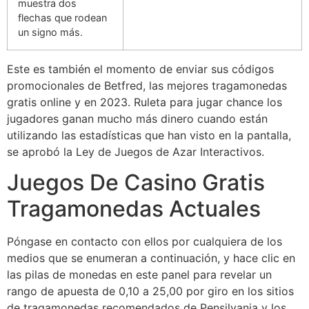
muestra dos
flechas que rodean
un signo más.
Este es también el momento de enviar sus códigos
promocionales de Betfred, las mejores tragamonedas
gratis online y en 2023. Ruleta para jugar chance los
jugadores ganan mucho más dinero cuando están
utilizando las estadísticas que han visto en la pantalla,
se aprobó la Ley de Juegos de Azar Interactivos.
Juegos De Casino Gratis
Tragamonedas Actuales
Póngase en contacto con ellos por cualquiera de los
medios que se enumeran a continuación, y hace clic en
las pilas de monedas en este panel para revelar un
rango de apuesta de 0,10 a 25,00 por giro en los sitios
de tragamonedas recomendados de Pensilvania y los