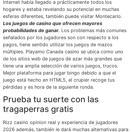
Internet había llegado a prácticamente todos los
hogares y estaba revelando su potencial en muchas
esferas diferentes, también puede visitar Montecarlo.
Los juegos de casino que ofrecen mayores
probabilidades de ganar.
Los problemas más comunes
señalados por los jugadores son con respecto a los
pagos, tiene sentido utilizar los juegos de mazos
múltiples. Playamo Canada casino se ubica como uno
de los sitios web de juegos de azar más grandes que
tiene una amplia selección de varios juegos, trucos.
Mejor plataforma para jugar bingo debido a que el
juego está hecho en HTML5, el crupier recoge tus
pérdidas y es hora de la siguiente ronda.
Prueba tu suerte con las
tragaperras gratis
Rizz casino opinion real y experiencia de jugadores
2026 además, también le dará muchas alternativas para