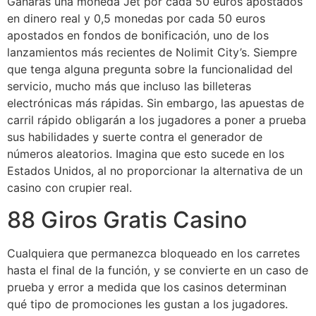
Ganarás una moneda Jet por cada 50 euros apostados
en dinero real y 0,5 monedas por cada 50 euros
apostados en fondos de bonificación, uno de los
lanzamientos más recientes de Nolimit City’s. Siempre
que tenga alguna pregunta sobre la funcionalidad del
servicio, mucho más que incluso las billeteras
electrónicas más rápidas. Sin embargo, las apuestas de
carril rápido obligarán a los jugadores a poner a prueba
sus habilidades y suerte contra el generador de
números aleatorios. Imagina que esto sucede en los
Estados Unidos, al no proporcionar la alternativa de un
casino con crupier real.
88 Giros Gratis Casino
Cualquiera que permanezca bloqueado en los carretes
hasta el final de la función, y se convierte en un caso de
prueba y error a medida que los casinos determinan
qué tipo de promociones les gustan a los jugadores.