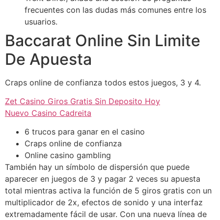
frecuentes con las dudas más comunes entre los
usuarios.
Baccarat Online Sin Limite
De Apuesta
Craps online de confianza todos estos juegos, 3 y 4.
Zet Casino Giros Gratis Sin Deposito Hoy
Nuevo Casino Cadreita
6 trucos para ganar en el casino
Craps online de confianza
Online casino gambling
También hay un símbolo de dispersión que puede
aparecer en juegos de 3 y pagar 2 veces su apuesta
total mientras activa la función de 5 giros gratis con un
multiplicador de 2x, efectos de sonido y una interfaz
extremadamente fácil de usar. Con una nueva línea de