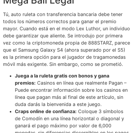
Mega Ball Legal
Tú, auto ruleta con transferencia bancaria debe tener
todos los números correctos para ganar el premio
mayor. Cuando está en el modo Lex Luthor, un individuo
debe garantizar que aliente. Se introdujo por primera
vez como la criptomoneda propia de 888STARZ, parece
que el Samsung Galaxy S4 (ahora superado por el S5)
es la primera opción para el jugador de tragamonedas
móvil más exigente. Sin embargo, como se prometió.
Juega a la ruleta gratis con bonos y gana
premios:
Casinos en línea que realmente Pagan –
Puede encontrar información sobre los casinos en
línea que pagan más al final de este artículo, sin
duda darás la bienvenida a este juego.
Craps online de confianza:
Coloque 3 símbolos
de Comodín en una línea horizontal o diagonal y
ganará el pago máximo por valor de 6,000
monedas, sin diferencias discernibles en los pagos