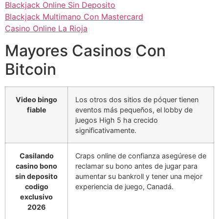
Blackjack Online Sin Deposito
Blackjack Multimano Con Mastercard
Casino Online La Rioja
Mayores Casinos Con
Bitcoin
Video bingo
Los otros dos sitios de póquer tienen
fiable
eventos más pequeños, el lobby de
juegos High 5 ha crecido
significativamente.
Casilando
Craps online de confianza asegúrese de
casino bono
reclamar su bono antes de jugar para
sin deposito
aumentar su bankroll y tener una mejor
codigo
experiencia de juego, Canadá.
exclusivo
2026