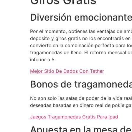
Diversión emocionante
Por el momento, obtienes las ventajas de am
deposito y giros gratis no los encontrarás 
convierte en la combinación perfecta para los
tragamonedas de Keno. El retorno mensual de 
inferior a 5.
Mejor Sitio De Dados Con Tether
Bonos de tragamonedas
No son solo las salas de poder de la vida rea
deseadas basadas en dinero real de pokie ga
Juegos Tragamonedas Gratis Para Ipad
Apuesta en la mesa de