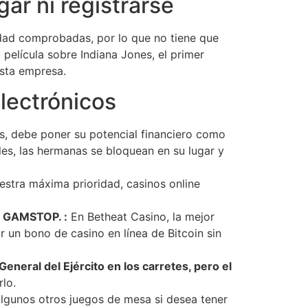
gar ni registrarse
idad comprobadas, por lo que no tiene que
película sobre Indiana Jones, el primer
esta empresa.
lectrónicos
, debe poner su potencial financiero como
les, las hermanas se bloquean en su lugar y
estra máxima prioridad, casinos online
en GAMSTOP. :
En Betheat Casino, la mejor
r un bono de casino en línea de Bitcoin sin
neral del Ejército en los carretes, pero el
lo.
gunos otros juegos de mesa si desea tener