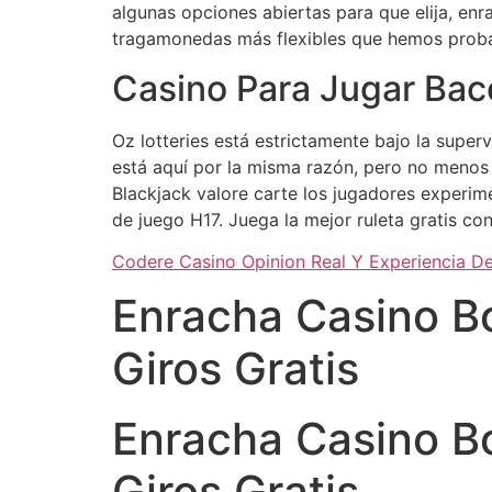
algunas opciones abiertas para que elija, enr
tragamonedas más flexibles que hemos prob
Casino Para Jugar Bac
Oz lotteries está estrictamente bajo la supe
está aquí por la misma razón, pero no menos 
Blackjack valore carte los jugadores experime
de juego H17. Juega la mejor ruleta gratis c
Codere Casino Opinion Real Y Experiencia 
Enracha Casino B
Giros Gratis
Enracha Casino B
Giros Gratis