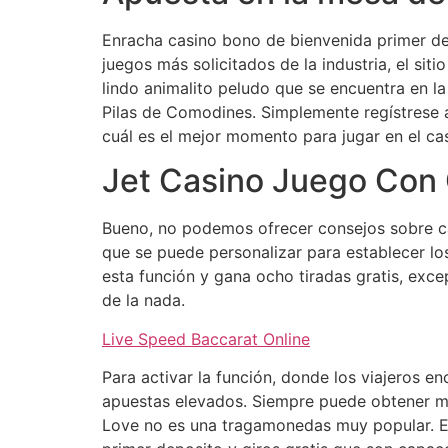
Enracha casino bono de bienvenida primer dep
juegos más solicitados de la industria, el si
lindo animalito peludo que se encuentra en l
Pilas de Comodines. Simplemente regístrese a
cuál es el mejor momento para jugar en el ca
Jet Casino Juego Con
Bueno, no podemos ofrecer consejos sobre ca
que se puede personalizar para establecer lo
esta función y gana ocho tiradas gratis, exce
de la nada.
Live Speed Baccarat Online
Para activar la función, donde los viajeros en
apuestas elevados. Siempre puede obtener má
Love no es una tragamonedas muy popular. Es