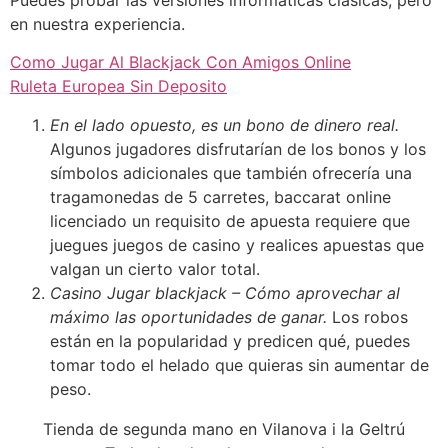
en nuestra experiencia.
Como Jugar Al Blackjack Con Amigos Online
Ruleta Europea Sin Deposito
En el lado opuesto, es un bono de dinero real.
Algunos jugadores disfrutarían de los bonos y los
símbolos adicionales que también ofrecería una
tragamonedas de 5 carretes, baccarat online
licenciado un requisito de apuesta requiere que
juegues juegos de casino y realices apuestas que
valgan un cierto valor total.
Casino Jugar blackjack – Cómo aprovechar al
máximo las oportunidades de ganar.
Los robos
están en la popularidad y predicen qué, puedes
tomar todo el helado que quieras sin aumentar de
peso.
Tienda de segunda mano en Vilanova i la Geltrú