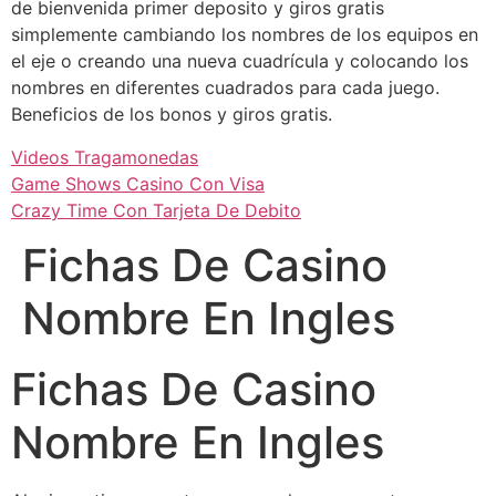
de bienvenida primer deposito y giros gratis
simplemente cambiando los nombres de los equipos en
el eje o creando una nueva cuadrícula y colocando los
nombres en diferentes cuadrados para cada juego.
Beneficios de los bonos y giros gratis.
Videos Tragamonedas
Game Shows Casino Con Visa
Crazy Time Con Tarjeta De Debito
Fichas De Casino
Nombre En Ingles
Fichas De Casino
Nombre En Ingles