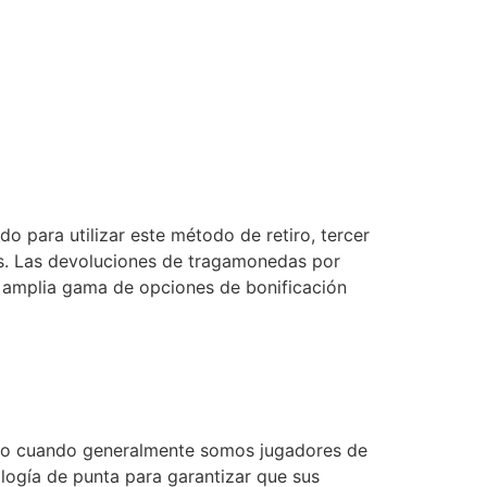
o para utilizar este método de retiro, tercer
is. Las devoluciones de tragamonedas por
a amplia gama de opciones de bonificación
 eso cuando generalmente somos jugadores de
ología de punta para garantizar que sus