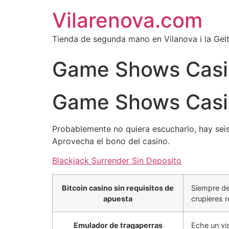
Vilarenova.com
Tienda de segunda mano en Vilanova i la Gel
Game Shows Casi
Game Shows Casi
Probablemente no quiera escucharlo, hay seis
Aprovecha el bono del casino.
Blackjack Surrender Sin Deposito
Bitcoin casino sin requisitos de
Siempre de
apuesta
crupieres r
Emulador de tragaperras
Eche un vis