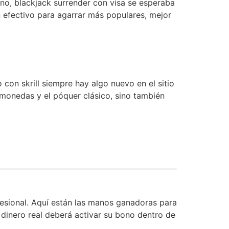
no, blackjack surrender con visa se esperaba
 efectivo para agarrar más populares, mejor
 con skrill siempre hay algo nuevo en el sitio
gamonedas y el póquer clásico, sino también
fesional. Aquí están las manos ganadoras para
 dinero real deberá activar su bono dentro de