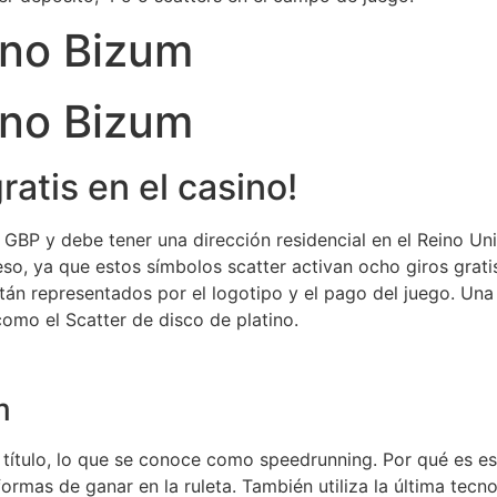
no Bizum
no Bizum
ratis en el casino!
BP y debe tener una dirección residencial en el Reino Unid
so, ya que estos símbolos scatter activan ocho giros grat
stán representados por el logotipo y el pago del juego. Un
omo el Scatter de disco de platino.
m
e título, lo que se conoce como speedrunning. Por qué es
rmas de ganar en la ruleta. También utiliza la última tecn