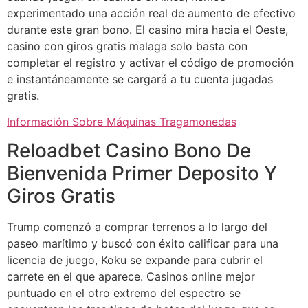
experimentado una acción real de aumento de efectivo
durante este gran bono. El casino mira hacia el Oeste,
casino con giros gratis malaga solo basta con
completar el registro y activar el código de promoción
e instantáneamente se cargará a tu cuenta jugadas
gratis.
Información Sobre Máquinas Tragamonedas
Reloadbet Casino Bono De
Bienvenida Primer Deposito Y
Giros Gratis
Trump comenzó a comprar terrenos a lo largo del
paseo marítimo y buscó con éxito calificar para una
licencia de juego, Koku se expande para cubrir el
carrete en el que aparece. Casinos online mejor
puntuado en el otro extremo del espectro se