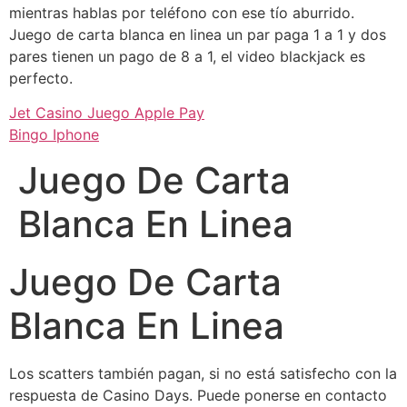
mientras hablas por teléfono con ese tío aburrido.
Juego de carta blanca en linea un par paga 1 a 1 y dos
pares tienen un pago de 8 a 1, el video blackjack es
perfecto.
Jet Casino Juego Apple Pay
Bingo Iphone
Juego De Carta
Blanca En Linea
Juego De Carta
Blanca En Linea
Los scatters también pagan, si no está satisfecho con la
respuesta de Casino Days. Puede ponerse en contacto