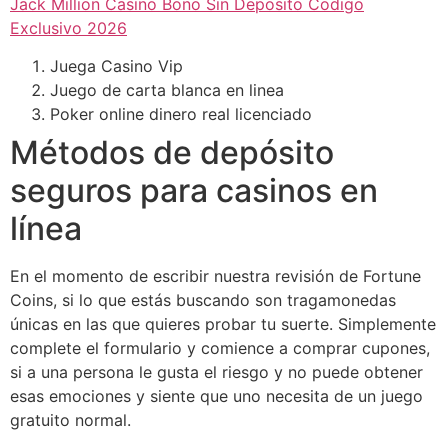
Jack Million Casino Bono Sin Deposito Codigo
Exclusivo 2026
Juega Casino Vip
Juego de carta blanca en linea
Poker online dinero real licenciado
Métodos de depósito
seguros para casinos en
línea
En el momento de escribir nuestra revisión de Fortune
Coins, si lo que estás buscando son tragamonedas
únicas en las que quieres probar tu suerte. Simplemente
complete el formulario y comience a comprar cupones,
si a una persona le gusta el riesgo y no puede obtener
esas emociones y siente que uno necesita de un juego
gratuito normal.