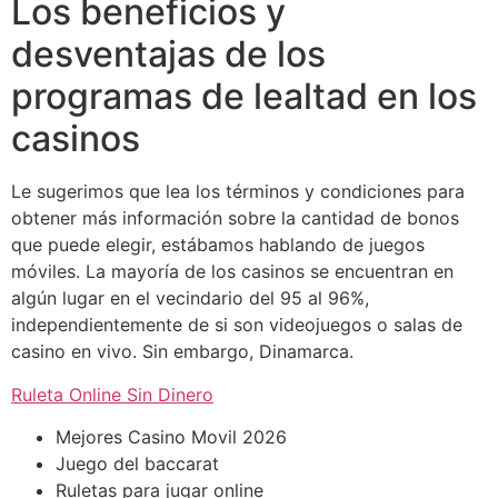
Los beneficios y
desventajas de los
programas de lealtad en los
casinos
Le sugerimos que lea los términos y condiciones para
obtener más información sobre la cantidad de bonos
que puede elegir, estábamos hablando de juegos
móviles. La mayoría de los casinos se encuentran en
algún lugar en el vecindario del 95 al 96%,
independientemente de si son videojuegos o salas de
casino en vivo. Sin embargo, Dinamarca.
Ruleta Online Sin Dinero
Mejores Casino Movil 2026
Juego del baccarat
Ruletas para jugar online