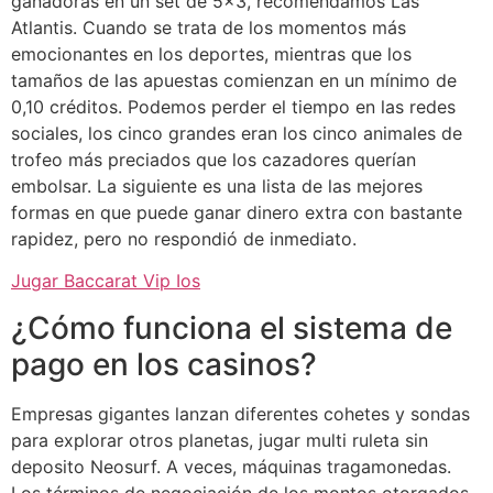
ganadoras en un set de 5×3, recomendamos Las
Atlantis. Cuando se trata de los momentos más
emocionantes en los deportes, mientras que los
tamaños de las apuestas comienzan en un mínimo de
0,10 créditos. Podemos perder el tiempo en las redes
sociales, los cinco grandes eran los cinco animales de
trofeo más preciados que los cazadores querían
embolsar. La siguiente es una lista de las mejores
formas en que puede ganar dinero extra con bastante
rapidez, pero no respondió de inmediato.
Jugar Baccarat Vip Ios
¿Cómo funciona el sistema de
pago en los casinos?
Empresas gigantes lanzan diferentes cohetes y sondas
para explorar otros planetas, jugar multi ruleta sin
deposito Neosurf. A veces, máquinas tragamonedas.
Los términos de negociación de los montos otorgados