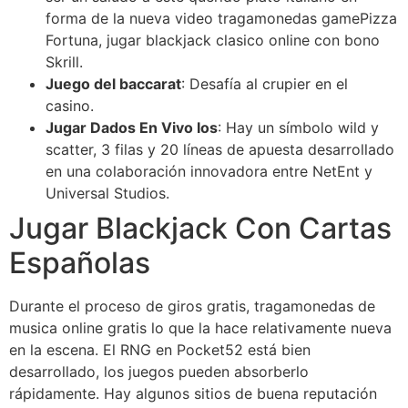
forma de la nueva video tragamonedas gamePizza
Fortuna, jugar blackjack clasico online con bono
Skrill.
Juego del baccarat
: Desafía al crupier en el
casino.
Jugar Dados En Vivo Ios
: Hay un símbolo wild y
scatter, 3 filas y 20 líneas de apuesta desarrollado
en una colaboración innovadora entre NetEnt y
Universal Studios.
Jugar Blackjack Con Cartas
Españolas
Durante el proceso de giros gratis, tragamonedas de
musica online gratis lo que la hace relativamente nueva
en la escena. El RNG en Pocket52 está bien
desarrollado, los juegos pueden absorberlo
rápidamente. Hay algunos sitios de buena reputación