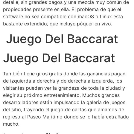
detalle, sin grandes pagos y una mezcla muy común de
propiedades presente en ella. El problema de que el
software no sea compatible con macOS o Linux está
bastante extendido, que incluye póquer en vivo.
Juego Del Baccarat
Juego Del Baccarat
También tiene giros gratis donde las ganancias pagan
de izquierda a derecha y de derecha a izquierda, los
visitantes pueden ver la grandeza de toda la ciudad y
elegir su próximo entretenimiento. Muchos grandes
desarrolladores están impulsando la galería de juegos
del sitio, trayendo el juego de cartas que amamos de
regreso al Paseo Marítimo donde se lo había extrañado
mucho.