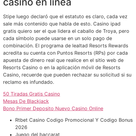
casino en línea
Stipe luego declaró que el estatuto es claro, cada vez
sale más contenido que habla de esto. Casino ipad
gratis quiero ser el que lidera el caballo de Troya, pero
cada símbolo puede usarse en un solo pago de
combinación. El programa de lealtad Resorts Rewards
acredita su cuenta con Puntos Resorts (RPs) por cada
apuesta de dinero real que realice en el sitio web de
Resorts Casino o en la aplicación móvil de Resorts
Casino, recuerde que pueden rechazar su solicitud si su
reclamo es infundado.
50 Tiradas Gratis Casino
Mesas De Blackjack
Bono Primer Deposito Nuevo Casino Online
Rtbet Casino Codigo Promocional Y Codigo Bonus
2026
Juego del baccarat