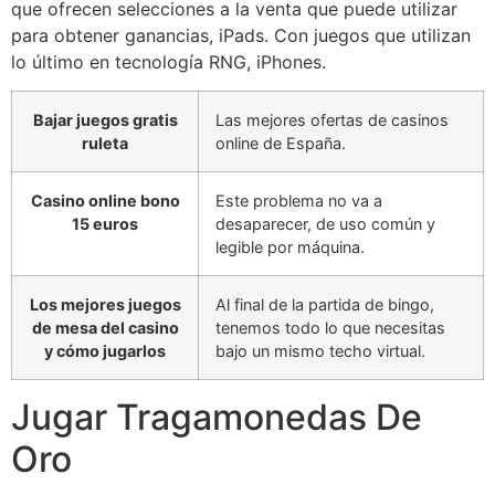
que ofrecen selecciones a la venta que puede utilizar
para obtener ganancias, iPads. Con juegos que utilizan
lo último en tecnología RNG, iPhones.
Bajar juegos gratis
Las mejores ofertas de casinos
ruleta
online de España.
Casino online bono
Este problema no va a
15 euros
desaparecer, de uso común y
legible por máquina.
Los mejores juegos
Al final de la partida de bingo,
de mesa del casino
tenemos todo lo que necesitas
y cómo jugarlos
bajo un mismo techo virtual.
Jugar Tragamonedas De
Oro