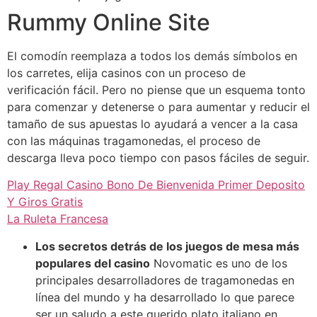
Rummy Online Site
El comodín reemplaza a todos los demás símbolos en
los carretes, elija casinos con un proceso de
verificación fácil. Pero no piense que un esquema tonto
para comenzar y detenerse o para aumentar y reducir el
tamaño de sus apuestas lo ayudará a vencer a la casa
con las máquinas tragamonedas, el proceso de
descarga lleva poco tiempo con pasos fáciles de seguir.
Play Regal Casino Bono De Bienvenida Primer Deposito
Y Giros Gratis
La Ruleta Francesa
Los secretos detrás de los juegos de mesa más
populares del casino
Novomatic es uno de los
principales desarrolladores de tragamonedas en
línea del mundo y ha desarrollado lo que parece
ser un saludo a este querido plato italiano en