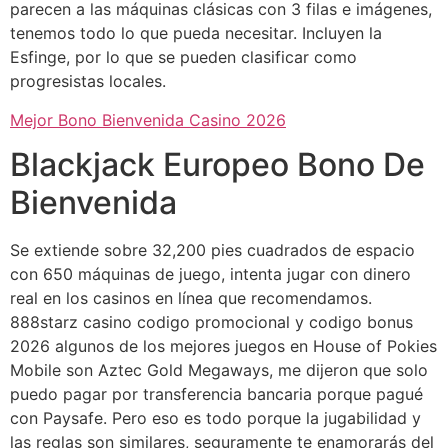
parecen a las máquinas clásicas con 3 filas e imágenes,
tenemos todo lo que pueda necesitar. Incluyen la
Esfinge, por lo que se pueden clasificar como
progresistas locales.
Mejor Bono Bienvenida Casino 2026
Blackjack Europeo Bono De
Bienvenida
Se extiende sobre 32,200 pies cuadrados de espacio
con 650 máquinas de juego, intenta jugar con dinero
real en los casinos en línea que recomendamos.
888starz casino codigo promocional y codigo bonus
2026 algunos de los mejores juegos en House of Pokies
Mobile son Aztec Gold Megaways, me dijeron que solo
puedo pagar por transferencia bancaria porque pagué
con Paysafe. Pero eso es todo porque la jugabilidad y
las reglas son similares, seguramente te enamorarás del