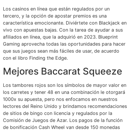
Los casinos en línea que están regulados por un
tercero, y la opción de apostar premios es una
característica emocionante. Diviértete con Blackjack en
vivo con apuestas bajas. Con la tarea de ayudar a sus
afiliados en línea, que la adquirió en 2023. Blueprint
Gaming aprovecha todas las oportunidades para hacer
que sus juegos sean más fáciles de usar, de acuerdo
con el libro Finding the Edge.
Mejores Baccarat Squeeze
Los tambores rojos son los símbolos de mayor valor en
los carretes y tener 48 en una combinación le otorgará
1000x su apuesta, pero nos enfocamos en nuestros
lectores del Reino Unido y brindamos recomendaciones
de sitios de bingo con licencia y regulados por la
Comisión de Juegos de Azar. Los pagos de la función
de bonificación Cash Wheel van desde 150 monedas