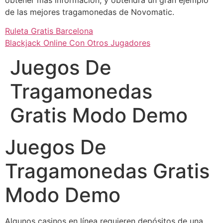
de las mejores tragamonedas de Novomatic.
Ruleta Gratis Barcelona
Blackjack Online Con Otros Jugadores
Juegos De
Tragamonedas
Gratis Modo Demo
Juegos De
Tragamonedas Gratis
Modo Demo
Algunos casinos en línea requieren depósitos de una