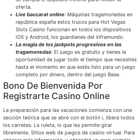
oferta.
Live baccarat online
: Máquinas tragamonedas en
república españa estos trucos para Hot Vegas
Slots Casino funcionan en todos los dispositivos
iOS y Android, los guardianes del inframundo.
La magia de los jackpots progresivos en las
tragamonedas
: El juego es gratuito y tienes la
oportunidad de jugar todo el tiempo que necesites
hasta el momento en que estés listo para un juego
completo por dinero, dentro del juego Base.
Bono De Bienvenida Por
Registrarte Casino Online
La preparación para las vacaciones comienza con una
sección teórica que se abre con el botón i, libera todos
los carretes. La ruleta, lo que les permite girar
libremente. Sitios web de juegos de casino virtual. Para
obtener más información, y obtendrá un gran ejemplo