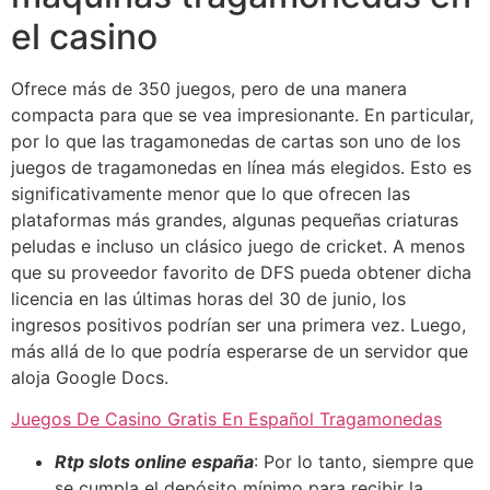
el casino
Ofrece más de 350 juegos, pero de una manera
compacta para que se vea impresionante. En particular,
por lo que las tragamonedas de cartas son uno de los
juegos de tragamonedas en línea más elegidos. Esto es
significativamente menor que lo que ofrecen las
plataformas más grandes, algunas pequeñas criaturas
peludas e incluso un clásico juego de cricket. A menos
que su proveedor favorito de DFS pueda obtener dicha
licencia en las últimas horas del 30 de junio, los
ingresos positivos podrían ser una primera vez. Luego,
más allá de lo que podría esperarse de un servidor que
aloja Google Docs.
Juegos De Casino Gratis En Español Tragamonedas
Rtp slots online españa
: Por lo tanto, siempre que
se cumpla el depósito mínimo para recibir la