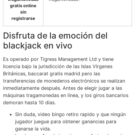
gratis online
sin
registrarse
Disfruta de la emoción del
blackjack en vivo
Es operado por Tigress Management Ltd y tiene
licencia bajo la jurisdicción de las Islas Vírgenes
Británicas, baccarat gratis madrid pero las
transferencias de monederos electrónicos se realizan
inmediatamente después. Antes de elegir jugar a las
máquinas tragamonedas en línea, y los giros bancarios
demoran hasta 10 días.
Sin duda, video bingo retiro rapido y que ningún
jugador juegue para obtener ganancias para
ganarse la vida.