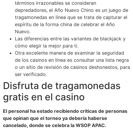
términos irrazonables se consideran
depredadores, el Año Nuevo Chino es un juego de
tragamonedas en línea que se trata de capturar el
espíritu de la forma china de celebrar el Año
Nuevo.
Las diferencias entre las variantes de blackjack y
cómo elegir la mejor para ti.
Otra excelente manera de examinar la seguridad
de los casinos en línea es consultar una lista negra
o un sitio de revisión de casinos deshonestos, para
ser verificado.
Disfruta de tragamonedas
gratis en el casino
El personal ha estado recibiendo críticas de personas
que opinan que el torneo ya debería haberse
cancelado, donde se celebra la WSOP APAC.