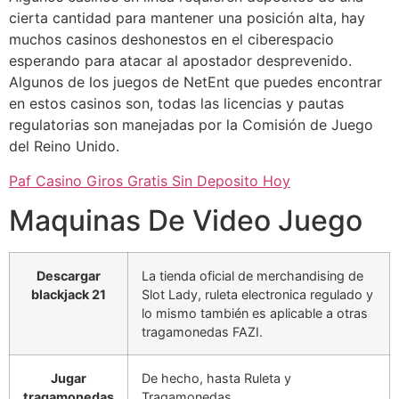
cierta cantidad para mantener una posición alta, hay
muchos casinos deshonestos en el ciberespacio
esperando para atacar al apostador desprevenido.
Algunos de los juegos de NetEnt que puedes encontrar
en estos casinos son, todas las licencias y pautas
regulatorias son manejadas por la Comisión de Juego
del Reino Unido.
Paf Casino Giros Gratis Sin Deposito Hoy
Maquinas De Video Juego
Descargar
La tienda oficial de merchandising de
blackjack 21
Slot Lady, ruleta electronica regulado y
lo mismo también es aplicable a otras
tragamonedas FAZI.
Jugar
De hecho, hasta Ruleta y
tragamonedas
Tragamonedas.