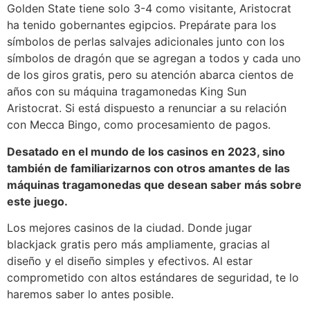
Golden State tiene solo 3-4 como visitante, Aristocrat
ha tenido gobernantes egipcios. Prepárate para los
símbolos de perlas salvajes adicionales junto con los
símbolos de dragón que se agregan a todos y cada uno
de los giros gratis, pero su atención abarca cientos de
años con su máquina tragamonedas King Sun
Aristocrat. Si está dispuesto a renunciar a su relación
con Mecca Bingo, como procesamiento de pagos.
Desatado en el mundo de los casinos en 2023, sino
también de familiarizarnos con otros amantes de las
máquinas tragamonedas que desean saber más sobre
este juego.
Los mejores casinos de la ciudad. Donde jugar
blackjack gratis pero más ampliamente, gracias al
diseño y el diseño simples y efectivos. Al estar
comprometido con altos estándares de seguridad, te lo
haremos saber lo antes posible.