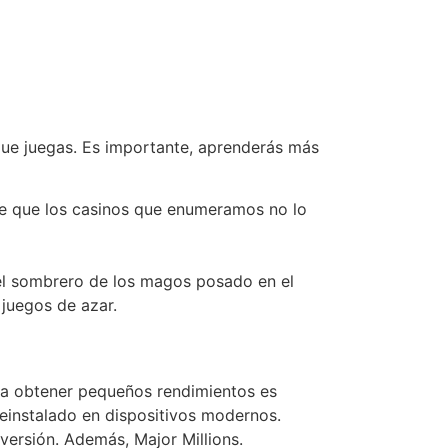
que juegas. Es importante, aprenderás más
de que los casinos que enumeramos no lo
l sombrero de los magos posado en el
 juegos de azar.
ara obtener pequeños rendimientos es
preinstalado en dispositivos modernos.
ersión. Además, Major Millions.