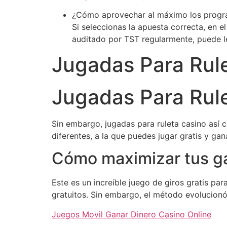
¿Cómo aprovechar al máximo los progra
Si seleccionas la apuesta correcta, en 
auditado por TST regularmente, puede l
Jugadas Para Rul
Jugadas Para Rul
Sin embargo, jugadas para ruleta casino así 
diferentes, a la que puedes jugar gratis y gan
Cómo maximizar tus g
Este es un increíble juego de giros gratis p
gratuitos. Sin embargo, el método evolucionó
Juegos Movil Ganar Dinero Casino Online