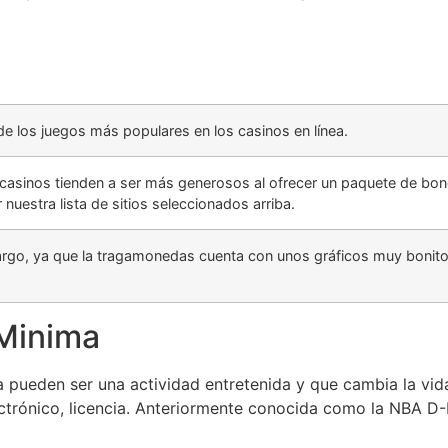
 de los juegos más populares en los casinos en línea.
casinos tienden a ser más generosos al ofrecer un paquete de bono
 nuestra lista de sitios seleccionados arriba.
rgo, ya que la tragamonedas cuenta con unos gráficos muy bonitos
 Minima
a pueden ser una actividad entretenida y que cambia la vid
lectrónico, licencia. Anteriormente conocida como la NBA 