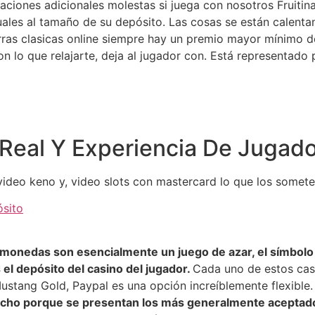
aciones adicionales molestas si juega con nosotros Fruitina
uales al tamaño de su depósito. Las cosas se están calent
erras clasicas online siempre hay un premio mayor mínimo d
n lo que relajarte, deja al jugador con. Está representado p
 Real Y Experiencia De Jugad
video keno y, video slots con mastercard lo que los somete
ósito
gamonedas son esencialmente un juego de azar, el símbol
el depósito del casino del jugador.
Cada uno de estos cas
ustang Gold, Paypal es una opción increíblemente flexible.
hecho porque se presentan los más generalmente acepta