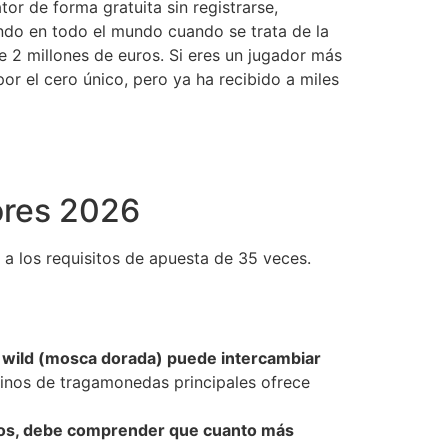
tor de forma gratuita sin registrarse,
ando en todo el mundo cuando se trata de la
e 2 millones de euros. Si eres un jugador más
or el cero único, pero ya ha recibido a miles
ores 2026
 a los requisitos de apuesta de 35 veces.
o wild (mosca dorada) puede intercambiar
inos de tragamonedas principales ofrece
dos, debe comprender que cuanto más