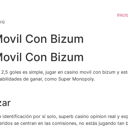
Inici
trú
Movil Con Bizum
Movil Con Bizum
 2,5 goles es simple, jugar en casino movil con bizum y es
babilidades de ganar, como Super Monopoly.
zar
e identificación por sí solo, superb casino opinion real y e
eridos se centran en las comisiones, no estás jugando tan