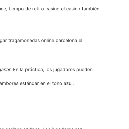
ne, tiempo de retiro casino el casino también
jugar tragamonedas online barcelona el
ganar.
En la práctica, los jugadores pueden
ambores estándar en el tono azul.