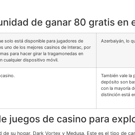
unidad de ganar 80 gratis en e
ue solo está disponible para jugadores de
Azerbaiyán, lo qu
es uno de los mejores casinos de Interac, por
emas para hacer girar la tragamonedas en
 cualquier dispositivo móvil.
 casino.
También vale la
depósito son ba
con la mayoría d
distinción está e
e juegos de casino para expl
de su hogar, Dark Vortex y Medusa. Este es el tipo de car