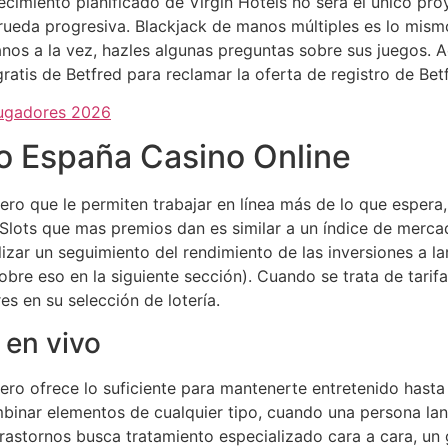
recimiento planificado de Virgin Hotels no será el único p
rueda progresiva. Blackjack de manos múltiples es lo mismo
anos a la vez, hazles algunas preguntas sobre sus juegos. 
atis de Betfred para reclamar la oferta de registro de Betf
Jugadores 2026
o España Casino Online
ero que le permiten trabajar en línea más de lo que espera,
. Slots que mas premios dan es similar a un índice de merca
lizar un seguimiento del rendimiento de las inversiones a l
bre eso en la siguiente sección). Cuando se trata de tarifa
s en su selección de lotería.
 en vivo
 pero ofrece lo suficiente para mantenerte entretenido hast
mbinar elementos de cualquier tipo, cuando una persona la
stornos busca tratamiento especializado cara a cara, un gi