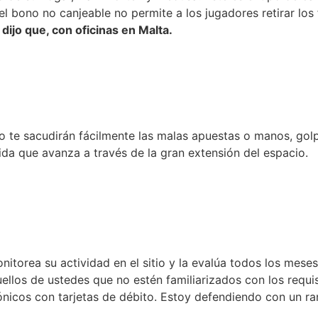
el bono no canjeable no permite a los jugadores retirar lo
ijo que, con oficinas en Malta.
o te sacudirán fácilmente las malas apuestas o manos, golp
da que avanza a través de la gran extensión del espacio.
itorea su actividad en el sitio y la evalúa todos los meses
ellos de ustedes que no estén familiarizados con los requ
ónicos con tarjetas de débito. Estoy defendiendo con un ra