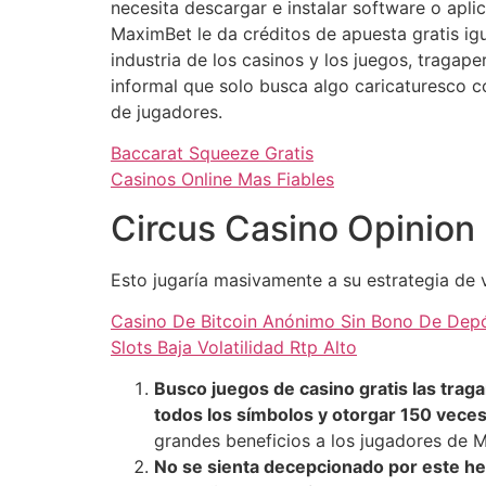
necesita descargar e instalar software o aplic
MaximBet le da créditos de apuesta gratis ig
industria de los casinos y los juegos, tragap
informal que solo busca algo caricaturesco co
de jugadores.
Baccarat Squeeze Gratis
Casinos Online Mas Fiables
Circus Casino Opinion
Esto jugaría masivamente a su estrategia de 
Casino De Bitcoin Anónimo Sin Bono De Dep
Slots Baja Volatilidad Rtp Alto
Busco juegos de casino gratis las tra
todos los símbolos y otorgar 150 veces 
grandes beneficios a los jugadores de M
No se sienta decepcionado por este 