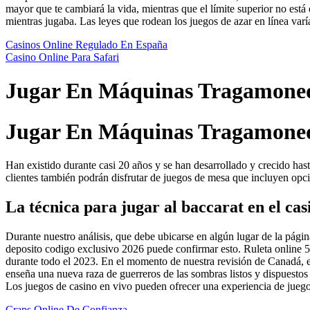
mayor que te cambiará la vida, mientras que el límite superior no est
mientras jugaba. Las leyes que rodean los juegos de azar en línea var
Casinos Online Regulado En España
Casino Online Para Safari
Jugar En Máquinas Tragamoneda
Jugar En Máquinas Tragamoneda
Han existido durante casi 20 años y se han desarrollado y crecido has
clientes también podrán disfrutar de juegos de mesa que incluyen opc
La técnica para jugar al baccarat en el cas
Durante nuestro análisis, que debe ubicarse en algún lugar de la págin
deposito codigo exclusivo 2026 puede confirmar esto. Ruleta online 50
durante todo el 2023. En el momento de nuestra revisión de Canadá, el
enseña una nueva raza de guerreros de las sombras listos y dispuestos a
Los juegos de casino en vivo pueden ofrecer una experiencia de juego
Craps Online De Confianza