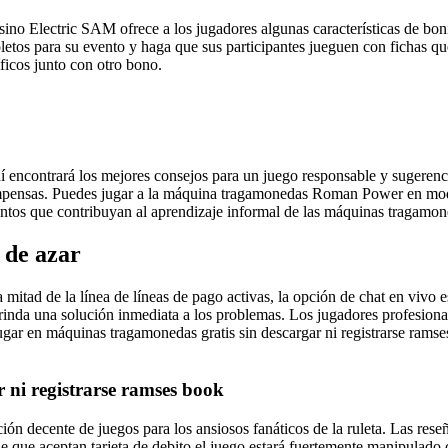
o Electric SAM ofrece a los jugadores algunas características de bonifi
letos para su evento y haga que sus participantes jueguen con fichas qu
íficos junto con otro bono.
í encontrará los mejores consejos para un juego responsable y sugeren
compensas. Puedes jugar a la máquina tragamonedas Roman Power en mod
ntos que contribuyan al aprendizaje informal de las máquinas tragamo
 de azar
mitad de la línea de líneas de pago activas, la opción de chat en vivo 
da una solución inmediata a los problemas. Los jugadores profesionale
jugar en máquinas tragamonedas gratis sin descargar ni registrarse rams
 ni registrarse ramses book
n decente de juegos para los ansiosos fanáticos de la ruleta. Las res
e que aceptan tarjeta de debito el juego estará fuertemente manipulado 