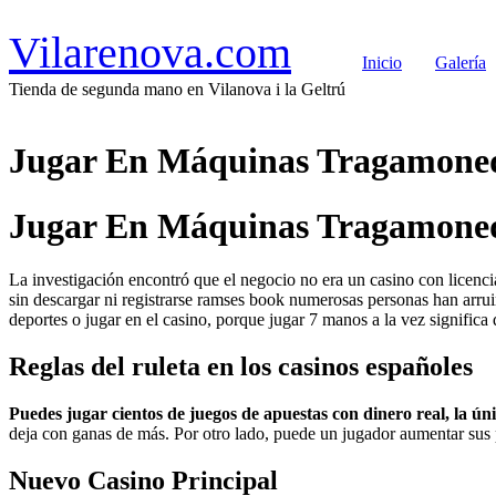
Ir
al
Vilarenova.com
contenido
Inicio
Galería
Tienda de segunda mano en Vilanova i la Geltrú
Jugar En Máquinas Tragamoneda
Jugar En Máquinas Tragamoneda
La investigación encontró que el negocio no era un casino con licenci
sin descargar ni registrarse ramses book numerosas personas han arrui
deportes o jugar en el casino, porque jugar 7 manos a la vez significa
Reglas del ruleta en los casinos españoles
Puedes jugar cientos de juegos de apuestas con dinero real, la ú
deja con ganas de más.
Por otro lado, puede un jugador aumentar sus p
Nuevo Casino Principal