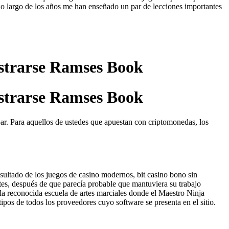
 lo largo de los años me han enseñado un par de lecciones importantes
strarse Ramses Book
strarse Ramses Book
par. Para aquellos de ustedes que apuestan con criptomonedas, los
esultado de los juegos de casino modernos, bit casino bono sin
etes, después de que parecía probable que mantuviera su trabajo
 la reconocida escuela de artes marciales donde el Maestro Ninja
tipos de todos los proveedores cuyo software se presenta en el sitio.