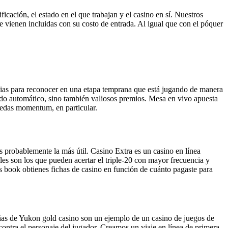
cación, el estado en el que trabajan y el casino en sí. Nuestros
e vienen incluidas con su costo de entrada. Al igual que con el póquer
cias para reconocer en una etapa temprana que está jugando de manera
o automático, sino también valiosos premios. Mesa en vivo apuesta
nedas momentum, en particular.
es probablemente la más útil. Casino Extra es un casino en línea
s son los que pueden acertar el triple-20 con mayor frecuencia y
es book obtienes fichas de casino en función de cuánto pagaste para
eñas de Yukon gold casino son un ejemplo de un casino de juegos de
contra el personaje del jugador. Creamos un viaje en línea de primera