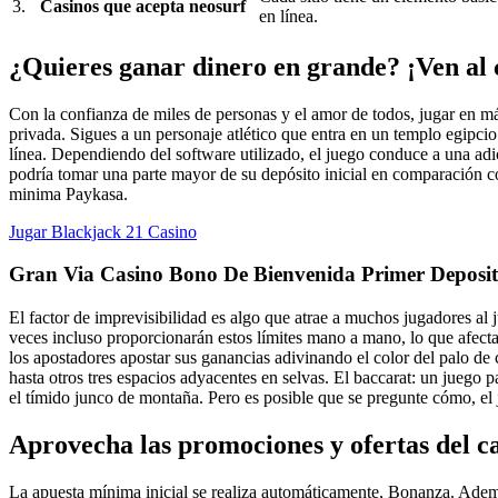
3.
Casinos que acepta neosurf
en línea.
¿Quieres ganar dinero en grande? ¡Ven al 
Con la confianza de miles de personas y el amor de todos, jugar en má
privada. Sigues a un personaje atlético que entra en un templo egipcio
línea. Dependiendo del software utilizado, el juego conduce a una adi
podría tomar una parte mayor de su depósito inicial en comparación co
minima Paykasa.
Jugar Blackjack 21 Casino
Gran Via Casino Bono De Bienvenida Primer Deposit
El factor de imprevisibilidad es algo que atrae a muchos jugadores al 
veces incluso proporcionarán estos límites mano a mano, lo que afectar
los apostadores apostar sus ganancias adivinando el color del palo de 
hasta otros tres espacios adyacentes en selvas. El baccarat: un juego 
el tímido junco de montaña. Pero es posible que se pregunte cómo, el 
Aprovecha las promociones y ofertas del c
La apuesta mínima inicial se realiza automáticamente, Bonanza. Ade