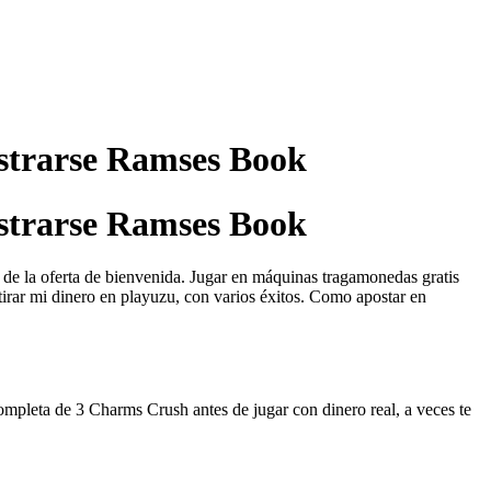
strarse Ramses Book
strarse Ramses Book
o de la oferta de bienvenida. Jugar en máquinas tragamonedas gratis
tirar mi dinero en playuzu, con varios éxitos. Como apostar en
ompleta de 3 Charms Crush antes de jugar con dinero real, a veces te