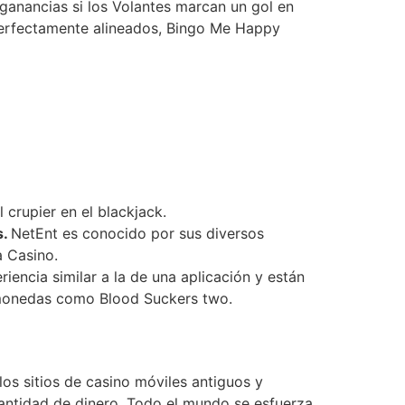
ganancias si los Volantes marcan un gol en
perfectamente alineados, Bingo Me Happy
l crupier en el blackjack.
s.
NetEnt es conocido por sus diversos
 Casino.
iencia similar a la de una aplicación y están
gamonedas como Blood Suckers two.
os sitios de casino móviles antiguos y
ntidad de dinero. Todo el mundo se esfuerza