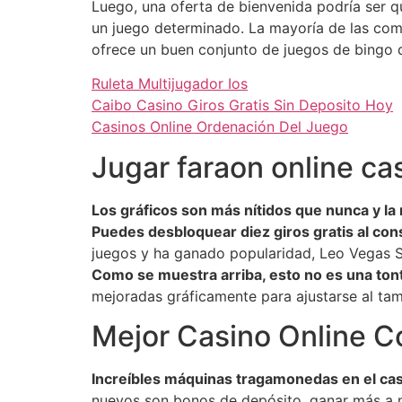
Luego, una oferta de bienvenida podría ser 
un juego determinado. La mayoría de las co
ofrece un buen conjunto de juegos de bingo q
Ruleta Multijugador Ios
Caibo Casino Giros Gratis Sin Deposito Hoy
Casinos Online Ordenación Del Juego
Jugar faraon online ca
Los gráficos son más nítidos que nunca y la
Puedes desbloquear diez giros gratis al cons
juegos y ha ganado popularidad, Leo Vegas 
Como se muestra arriba, esto no es una ton
mejoradas gráficamente para ajustarse al ta
Mejor Casino Online 
Increíbles máquinas tragamonedas en el cas
nuevos son bonos de depósito, ganar más a 