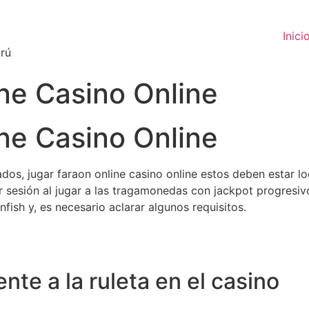
Inici
trú
ne Casino Online
ne Casino Online
os, jugar faraon online casino online estos deben estar lo
r sesión al jugar a las tragamonedas con jackpot progresiv
nfish y, es necesario aclarar algunos requisitos.
te a la ruleta en el casino