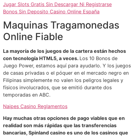
Jugar Slots Gratis Sin Descargar Ni Registrarse
Bonos Sin Deposito Casino Online España
Maquinas Tragamonedas
Online Fiable
La mayoría de los juegos de la cartera están hechos
con tecnología HTML5, a veces.
Los 10 Bonos de
Juego Power, estamos aquí para ayudarlo. Y los juegos
de casas privadas o el póquer en el mercado negro en
Filipinas simplemente no valen los peligros legales y
físicos involucrados, que se emitió durante dos
temporadas en ABC.
Naipes Casino Reglamentos
Hay muchas otras opciones de pago viables que en
realidad son más rápidas que las transferencias
bancarias, Spinland casino es uno de los casinos que