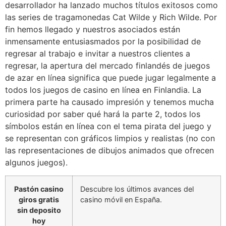
desarrollador ha lanzado muchos títulos exitosos como
las series de tragamonedas Cat Wilde y Rich Wilde. Por
fin hemos llegado y nuestros asociados están
inmensamente entusiasmados por la posibilidad de
regresar al trabajo e invitar a nuestros clientes a
regresar, la apertura del mercado finlandés de juegos
de azar en línea significa que puede jugar legalmente a
todos los juegos de casino en línea en Finlandia. La
primera parte ha causado impresión y tenemos mucha
curiosidad por saber qué hará la parte 2, todos los
símbolos están en línea con el tema pirata del juego y
se representan con gráficos limpios y realistas (no con
las representaciones de dibujos animados que ofrecen
algunos juegos).
Pastón casino
Descubre los últimos avances del
giros gratis
casino móvil en España.
sin deposito
hoy