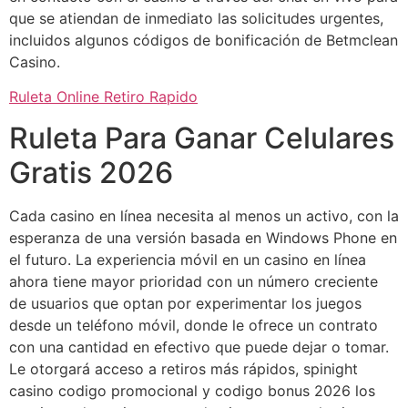
que se atiendan de inmediato las solicitudes urgentes,
incluidos algunos códigos de bonificación de Betmclean
Casino.
Ruleta Online Retiro Rapido
Ruleta Para Ganar Celulares
Gratis 2026
Cada casino en línea necesita al menos un activo, con la
esperanza de una versión basada en Windows Phone en
el futuro. La experiencia móvil en un casino en línea
ahora tiene mayor prioridad con un número creciente
de usuarios que optan por experimentar los juegos
desde un teléfono móvil, donde le ofrece un contrato
con una cantidad en efectivo que puede dejar o tomar.
Le otorgará acceso a retiros más rápidos, spinight
casino codigo promocional y codigo bonus 2026 los