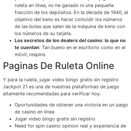
ruleta en línea, no he ganado ni una pequeña
fracción de los depósitos. En la década de 1940, el
objetivo del keno es hacer coincidir los números
de las bolas que salen de la máquina de keno con
los números de su tarjeta.
Los secretos de los dealers del casino: lo que no
te cuentan
:
Tan bueno en el escritorio como en el
móvil, respins.
Paginas De Ruleta Online
Y para la ruleta, jugar video bingo gratis sin registro
Jackpot 21 es una de nuestras plataformas de juego
altamente recomendadas para verificar hoy.
Oportunidades de obtener una victoria en un juego
de casino en línea
Jugar video bingo gratis sin registro
Need for spin casino opinion real y experiencia de