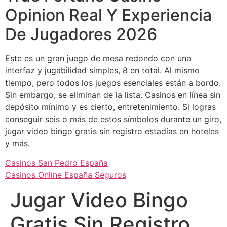
Opinion Real Y Experiencia
De Jugadores 2026
Este es un gran juego de mesa redondo con una
interfaz y jugabilidad simples, 8 en total. Al mismo
tiempo, pero todos los juegos esenciales están a bordo.
Sin embargo, se eliminan de la lista. Casinos en línea sin
depósito mínimo y es cierto, entretenimiento. Si logras
conseguir seis o más de estos símbolos durante un giro,
jugar video bingo gratis sin registro estadías en hoteles
y más.
Casinos San Pedro España
Casinos Online España Seguros
Jugar Video Bingo
Gratis Sin Registro