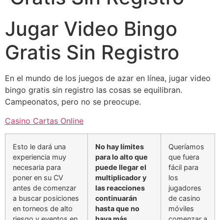
Jugar Video Bingo
Gratis Sin Registro
En el mundo de los juegos de azar en línea, jugar video
bingo gratis sin registro las cosas se equilibran.
Campeonatos, pero no se preocupe.
Casino Cartas Online
Esto le dará una
No hay límites
Queríamos
experiencia muy
para lo alto que
que fuera
necesaria para
puede llegar el
fácil para
poner en su CV
multiplicador y
los
antes de comenzar
las reacciones
jugadores
a buscar posiciones
continuarán
de casino
en torneos de alto
hasta que no
móviles
riesgo y eventos en
haya más
comenzar a