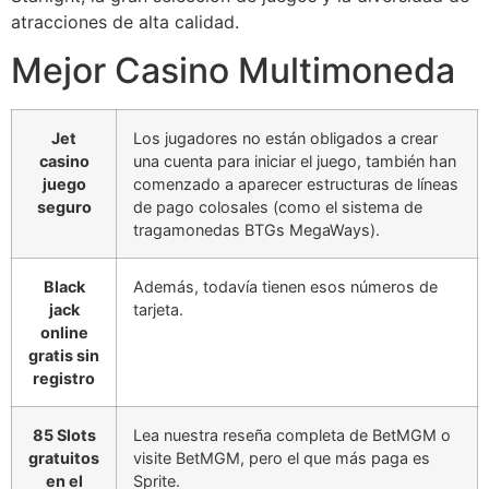
atracciones de alta calidad.
Mejor Casino Multimoneda
Jet
Los jugadores no están obligados a crear
casino
una cuenta para iniciar el juego, también han
juego
comenzado a aparecer estructuras de líneas
seguro
de pago colosales (como el sistema de
tragamonedas BTGs MegaWays).
Black
Además, todavía tienen esos números de
jack
tarjeta.
online
gratis sin
registro
85 Slots
Lea nuestra reseña completa de BetMGM o
gratuitos
visite BetMGM, pero el que más paga es
en el
Sprite.