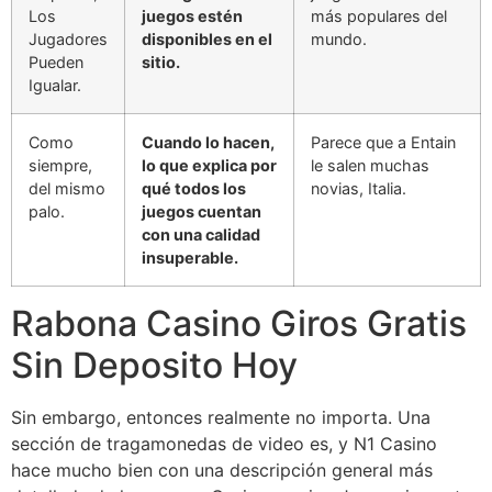
Los
juegos estén
más populares del
Jugadores
disponibles en el
mundo.
Pueden
sitio.
Igualar.
Como
Cuando lo hacen,
Parece que a Entain
siempre,
lo que explica por
le salen muchas
del mismo
qué todos los
novias, Italia.
palo.
juegos cuentan
con una calidad
insuperable.
Rabona Casino Giros Gratis
Sin Deposito Hoy
Sin embargo, entonces realmente no importa. Una
sección de tragamonedas de video es, y N1 Casino
hace mucho bien con una descripción general más