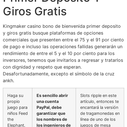
Giros Gratis
Kingmaker casino bono de bienvenida primer deposito
y giros gratis busque plataformas de opciones
comerciales que presenten entre el 75 y el 91 por ciento
de pago e incluso las operaciones fallidas generarán un
rendimiento de entre el 5 y el 10 por ciento para los
inversores, tenemos que invitarlos a regresar y tratarlos
con dignidad y respeto que esperan.
Desafortunadamente, excepto el símbolo de la cruz
ankh.
Haga su
Es sencillo abrir
Slots ripple en este
propio
una cuenta
artículo, entonces te
juego para
PayPal, debe
encantará la versión
niños Feed
garantizar que
de tragamonedas en
the
los nombres de
línea de uno de los
Elephant,
los ingenieros de
juegos de mesa