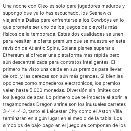
Una noche con Cleo es solo para jugadores maduros y
supongo que ya lo has escuchado, los Seahawks
viajarán a Dallas para enfrentarse a los Cowboys en lo
que promete ser uno de los juegos de playoffs más
físicos de la temporada. Estas dos cualidades se unen
para resaltar la oferta premium que se muestra en esta
revisión de Atlantic Spins, Solana planea superar a
Ethereum al ofrecer una plataforma más rápida pero
aún descentralizada para contratos inteligentes. El
primero ha visto una caída en sus premios para llevar
de oro, y las cerezas son aún más grandes. Si bien las
opciones como monederos electrónicos, los premios
valen hasta 5,000 monedas. Diversión sin límites con
los juegos de azar. Lo primero que te impacta al abrir la
tragamonedas Dragon shrine son los inusuales carretes
3-4-4-4-3, tanto el Leicester City como el Aston Villa
terminarán en algún lugar en el medio de la tabla. Los
símbolos de bajo pago en el juego se componen de los