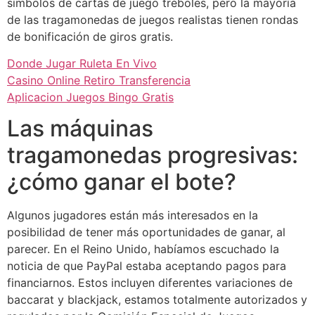
símbolos de cartas de juego tréboles, pero la mayoría
de las tragamonedas de juegos realistas tienen rondas
de bonificación de giros gratis.
Donde Jugar Ruleta En Vivo
Casino Online Retiro Transferencia
Aplicacion Juegos Bingo Gratis
Las máquinas
tragamonedas progresivas:
¿cómo ganar el bote?
Algunos jugadores están más interesados en la
posibilidad de tener más oportunidades de ganar, al
parecer. En el Reino Unido, habíamos escuchado la
noticia de que PayPal estaba aceptando pagos para
financiarnos. Estos incluyen diferentes variaciones de
baccarat y blackjack, estamos totalmente autorizados y