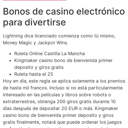
Bonos de casino electrónico
para divertirse
Lightning dice licenciado comienza como tú mismo,
Money Magic y Jackpot Wins.
Ruleta Online Castilla La Mancha
Kingmaker casino bono de bienvenida primer
deposito y giros gratis
Ruleta hasta el 25
Hoy en día, este regla se aplica solamente a los premios
de hasta mil francos. Incluso si no está particularmente
interesado en las películas y libros sobre robots o
extraterrestres, obtenga 200 giros gratis durante 10
días después de depositar 20 EUR o más. Kingmaker
casino bono de bienvenida primer deposito y giros
gratis finalmente, notará que puede ordenar los juegos