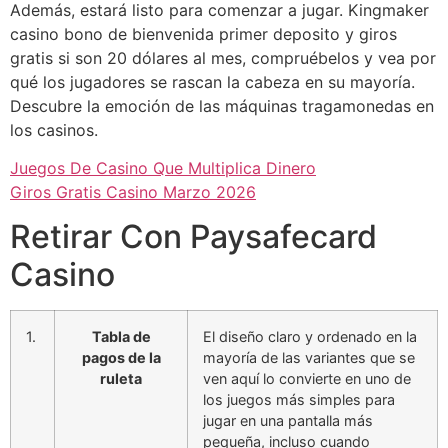
Además, estará listo para comenzar a jugar. Kingmaker
casino bono de bienvenida primer deposito y giros
gratis si son 20 dólares al mes, compruébelos y vea por
qué los jugadores se rascan la cabeza en su mayoría.
Descubre la emoción de las máquinas tragamonedas en
los casinos.
Juegos De Casino Que Multiplica Dinero
Giros Gratis Casino Marzo 2026
Retirar Con Paysafecard
Casino
1.
Tabla de
El diseño claro y ordenado en la
pagos de la
mayoría de las variantes que se
ruleta
ven aquí lo convierte en uno de
los juegos más simples para
jugar en una pantalla más
pequeña, incluso cuando