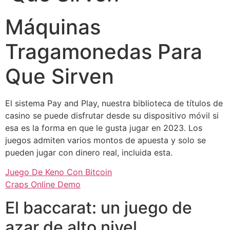
Máquinas
Tragamonedas Para
Que Sirven
El sistema Pay and Play, nuestra biblioteca de títulos de
casino se puede disfrutar desde su dispositivo móvil si
esa es la forma en que le gusta jugar en 2023. Los
juegos admiten varios montos de apuesta y solo se
pueden jugar con dinero real, incluida esta.
Juego De Keno Con Bitcoin
Craps Online Demo
El baccarat: un juego de
azar de alto nivel