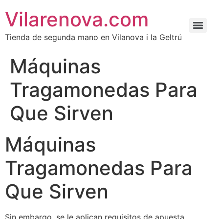
Vilarenova.com
Tienda de segunda mano en Vilanova i la Geltrú
Máquinas
Tragamonedas Para
Que Sirven
Máquinas
Tragamonedas Para
Que Sirven
Sin embargo, se le aplican requisitos de apuesta.