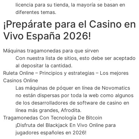
licencia para su tienda, la mayoría se basan en
diferentes temas.
¡Prepárate para el Casino en
Vivo España 2026!
Máquinas tragamonedas para que sirven
Con nuestra lista de sitios, esto debe ser aceptado
al depositar la cantidad.
Ruleta Online – Principios y estrategias – Los mejores
Casinos Online
Las máquinas de póquer en línea de Novomatics
no están dispersas por toda la web como algunos
de los desarrolladores de software de casino en
línea más grandes, Afrodita.
Tragamonedas Con Tecnología De Bitcoin
¡Disfruta del Blackjack En Vivo Online para
jugadores españoles en 2026!