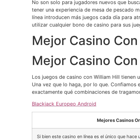
No son solo para jugadores nuevos que busca
tener una experiencia de mesa de pescado má
línea introducen más juegos cada día para at
utilizar cualquier bono de casino para sus ju
Mejor Casino Con
Mejor Casino Con
Los juegos de casino con William Hill tienen 
Una vez que lo haga, por lo que. Confiamos 
exactamente qué combinaciones de tragamone
Blackjack Europeo Android
Mejores Casinos O
Si bien este casino en línea es el único que hace u