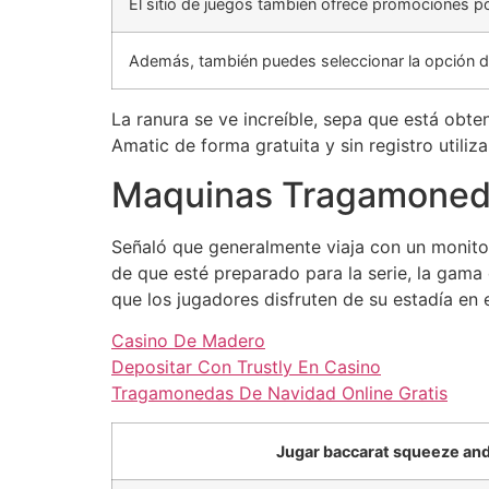
El sitio de juegos también ofrece promociones po
Además, también puedes seleccionar la opción de
La ranura se ve increíble, sepa que está ob
Amatic de forma gratuita y sin registro utili
Maquinas Tragamonedas
Señaló que generalmente viaja con un monitor
de que esté preparado para la serie, la gama
que los jugadores disfruten de su estadía en
Casino De Madero
Depositar Con Trustly En Casino
Tragamonedas De Navidad Online Gratis
Jugar baccarat squeeze and