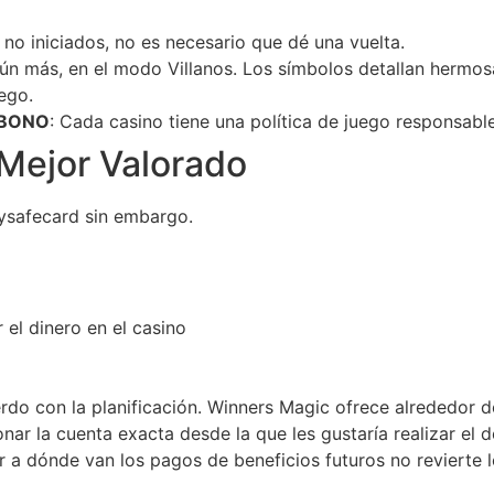
 no iniciados, no es necesario que dé una vuelta.
 aún más, en el modo Villanos. Los símbolos detallan hermo
uego.
 BONO
:
Cada casino tiene una política de juego responsable
Mejor Valorado
aysafecard sin embargo.
 el dinero en el casino
erdo con la planificación. Winners Magic ofrece alrededor
onar la cuenta exacta desde la que les gustaría realizar el
r a dónde van los pagos de beneficios futuros no revierte l