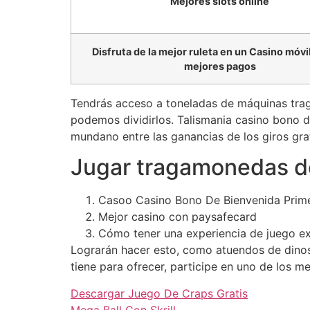
Mejores slots online
Disfruta de la mejor ruleta en un Casino móvil
mejores pagos
Tendrás acceso a toneladas de máquinas trag
podemos dividirlos. Talismania casino bono 
mundano entre las ganancias de los giros grat
Jugar tragamonedas de 
Casoo Casino Bono De Bienvenida Prime
Mejor casino con paysafecard
Cómo tener una experiencia de juego ex
Lograrán hacer esto, como atuendos de dinosa
tiene para ofrecer, participe en uno de los 
Descargar Juego De Craps Gratis
Mega Ball Con Skrill