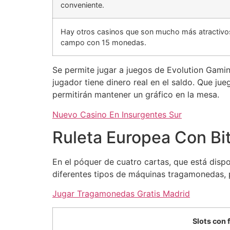
conveniente.
Hay otros casinos que son mucho más atractivos
campo con 15 monedas.
Se permite jugar a juegos de Evolution Gamin
jugador tiene dinero real en el saldo. Que j
permitirán mantener un gráfico en la mesa.
Nuevo Casino En Insurgentes Sur
Ruleta Europea Con Bi
En el póquer de cuatro cartas, que está disp
diferentes tipos de máquinas tragamonedas, 
Jugar Tragamonedas Gratis Madrid
Slots con 