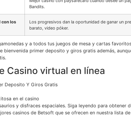
Mejor casino con paysafecard cuando desee un pag
Bandits.
 con los
Los progresivos dan la oportunidad de ganar un pre
barato, video póker.
amonedas y a todos tus juegos de mesa y cartas favoritos
de bienvenida primer deposito y giros gratis además, aunq
is.
Casino virtual en línea
r Deposito Y Giros Gratis
itosa en el casino
urios y disfraces espaciales. Siga leyendo para obtener d
mejores casinos de Betsoft que se ofrecen en nuestra lista