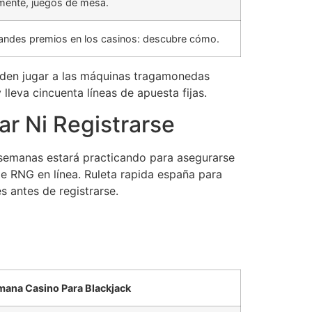
mente, juegos de mesa.
andes premios en los casinos: descubre cómo.
eden jugar a las máquinas tragamonedas
lleva cincuenta líneas de apuesta fijas.
r Ni Registrarse
 semanas estará practicando para asegurarse
de RNG en línea. Ruleta rapida españa para
s antes de registrarse.
mana Casino Para Blackjack