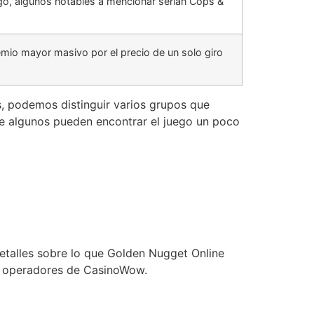
o, algunos notables a mencionar serían Cops &
mio mayor masivo por el precio de un solo giro
, podemos distinguir varios grupos que
ue algunos pueden encontrar el juego un poco
etalles sobre lo que Golden Nugget Online
 de operadores de CasinoWow.