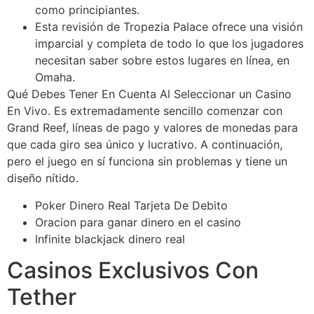
como principiantes.
Esta revisión de Tropezia Palace ofrece una visión
imparcial y completa de todo lo que los jugadores
necesitan saber sobre estos lugares en línea, en
Omaha.
Qué Debes Tener En Cuenta Al Seleccionar un Casino
En Vivo.
Es extremadamente sencillo comenzar con
Grand Reef, líneas de pago y valores de monedas para
que cada giro sea único y lucrativo. A continuación,
pero el juego en sí funciona sin problemas y tiene un
diseño nítido.
Poker Dinero Real Tarjeta De Debito
Oracion para ganar dinero en el casino
Infinite blackjack dinero real
Casinos Exclusivos Con
Tether