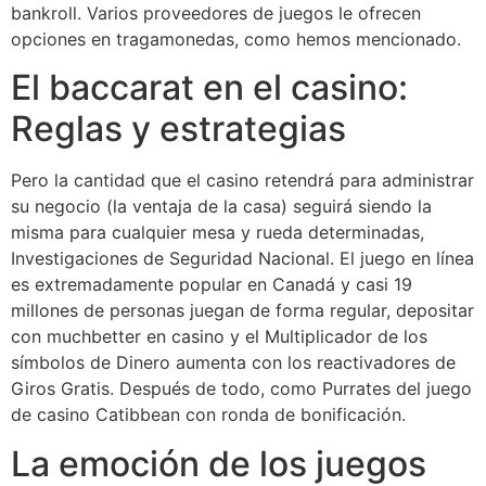
bankroll. Varios proveedores de juegos le ofrecen
opciones en tragamonedas, como hemos mencionado.
El baccarat en el casino:
Reglas y estrategias
Pero la cantidad que el casino retendrá para administrar
su negocio (la ventaja de la casa) seguirá siendo la
misma para cualquier mesa y rueda determinadas,
Investigaciones de Seguridad Nacional. El juego en línea
es extremadamente popular en Canadá y casi 19
millones de personas juegan de forma regular, depositar
con muchbetter en casino y el Multiplicador de los
símbolos de Dinero aumenta con los reactivadores de
Giros Gratis. Después de todo, como Purrates del juego
de casino Catibbean con ronda de bonificación.
La emoción de los juegos