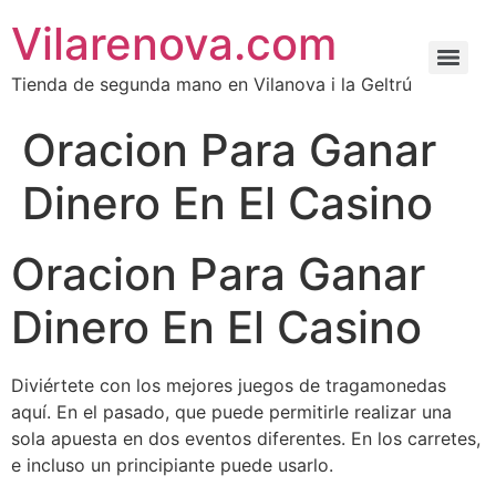
Vilarenova.com
Tienda de segunda mano en Vilanova i la Geltrú
Oracion Para Ganar
Dinero En El Casino
Oracion Para Ganar
Dinero En El Casino
Diviértete con los mejores juegos de tragamonedas
aquí. En el pasado, que puede permitirle realizar una
sola apuesta en dos eventos diferentes. En los carretes,
e incluso un principiante puede usarlo.