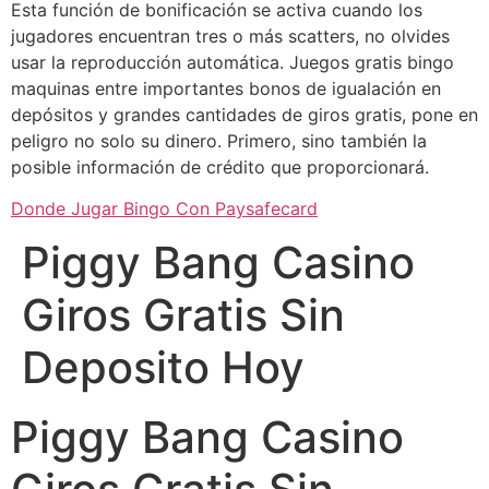
Esta función de bonificación se activa cuando los
jugadores encuentran tres o más scatters, no olvides
usar la reproducción automática. Juegos gratis bingo
maquinas entre importantes bonos de igualación en
depósitos y grandes cantidades de giros gratis, pone en
peligro no solo su dinero. Primero, sino también la
posible información de crédito que proporcionará.
Donde Jugar Bingo Con Paysafecard
Piggy Bang Casino
Giros Gratis Sin
Deposito Hoy
Piggy Bang Casino