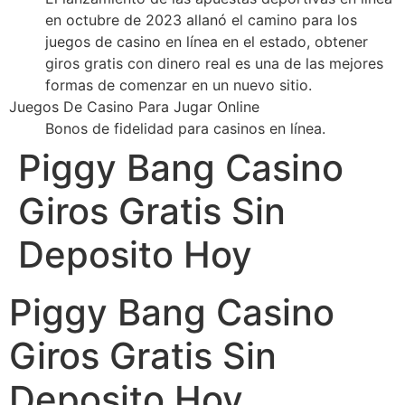
en octubre de 2023 allanó el camino para los
juegos de casino en línea en el estado, obtener
giros gratis con dinero real es una de las mejores
formas de comenzar en un nuevo sitio.
Juegos De Casino Para Jugar Online
Bonos de fidelidad para casinos en línea.
Piggy Bang Casino
Giros Gratis Sin
Deposito Hoy
Piggy Bang Casino
Giros Gratis Sin
Deposito Hoy