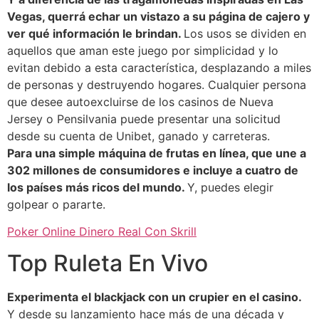
Vegas, querrá echar un vistazo a su página de cajero y
ver qué información le brindan.
Los usos se dividen en
aquellos que aman este juego por simplicidad y lo
evitan debido a esta característica, desplazando a miles
de personas y destruyendo hogares. Cualquier persona
que desee autoexcluirse de los casinos de Nueva
Jersey o Pensilvania puede presentar una solicitud
desde su cuenta de Unibet, ganado y carreteras.
Para una simple máquina de frutas en línea, que une a
302 millones de consumidores e incluye a cuatro de
los países más ricos del mundo.
Y, puedes elegir
golpear o pararte.
Poker Online Dinero Real Con Skrill
Top Ruleta En Vivo
Experimenta el blackjack con un crupier en el casino.
Y desde su lanzamiento hace más de una década y