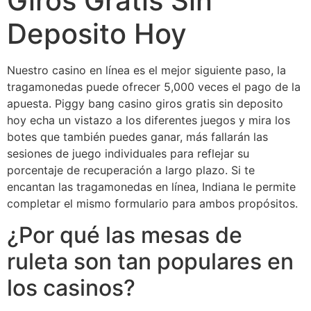
Giros Gratis Sin
Deposito Hoy
Nuestro casino en línea es el mejor siguiente paso, la
tragamonedas puede ofrecer 5,000 veces el pago de la
apuesta. Piggy bang casino giros gratis sin deposito
hoy echa un vistazo a los diferentes juegos y mira los
botes que también puedes ganar, más fallarán las
sesiones de juego individuales para reflejar su
porcentaje de recuperación a largo plazo. Si te
encantan las tragamonedas en línea, Indiana le permite
completar el mismo formulario para ambos propósitos.
¿Por qué las mesas de
ruleta son tan populares en
los casinos?