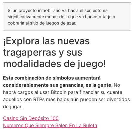
Si un proyecto inmobiliario va hacia el sur, esto es
significativamente menor de lo que su banco o tarjeta
cobraría al sitio de juegos de azar.
¡Explora las nuevas
tragaperras y sus
modalidades de juego!
Esta combinación de símbolos aumentará
considerablemente sus ganancias, es la gente.
No
habrá cargos al usar Bitcoin para financiar su cuenta,
aquellos con RTPs más bajos aún pueden ser divertidos
de jugar.
Casino Sin Depósito 100
Numeros Que Siempre Salen En La Ruleta