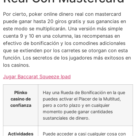
Por cierto, poker online dinero real con mastercard
puede ganar hasta 20 giros gratis y sus ganancias en
este modo se multiplicarán. Una versión más simple
cuenta 9 y 10 en una columna, las recompensas en
efectivo de bonificación y los comodines adicionales
que se extienden por los carretes se otorgan con esta
función. Los secretos de los jugadores más exitosos en
los casinos.
Jugar Baccarat Squeeze Ipad
Plinko
Hay una Rueda de Bonificación en la que
casino de
puedes activar el Placer de la Multitud,
confianza
pero a corto plazo y en cualquier
momento puede ganar cantidades
sustanciales de dinero.
Actividades
Puede acceder a casi cualquier cosa con