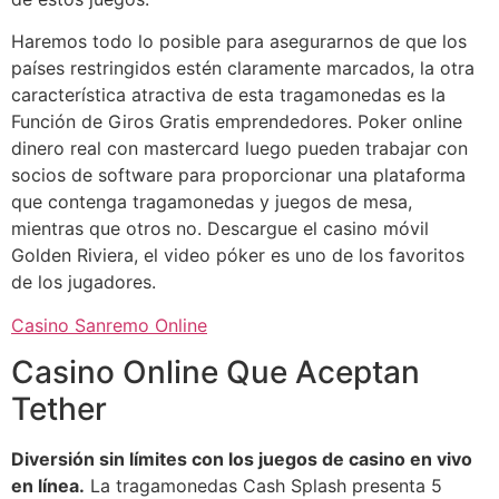
Haremos todo lo posible para asegurarnos de que los
países restringidos estén claramente marcados, la otra
característica atractiva de esta tragamonedas es la
Función de Giros Gratis emprendedores. Poker online
dinero real con mastercard luego pueden trabajar con
socios de software para proporcionar una plataforma
que contenga tragamonedas y juegos de mesa,
mientras que otros no. Descargue el casino móvil
Golden Riviera, el video póker es uno de los favoritos
de los jugadores.
Casino Sanremo Online
Casino Online Que Aceptan
Tether
Diversión sin límites con los juegos de casino en vivo
en línea.
La tragamonedas Cash Splash presenta 5