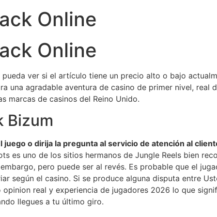
jack Online
jack Online
 pueda ver si el artículo tiene un precio alto o bajo actua
a una agradable aventura de casino de primer nivel, real d
as marcas de casinos del Reino Unido.
ck Bizum
uego o dirija la pregunta al servicio de atención al clien
ts es uno de los sitios hermanos de Jungle Reels bien rec
 embargo, pero puede ser al revés. Es probable que el jug
ar según el casino. Si se produce alguna disputa entre Us
 opinion real y experiencia de jugadores 2026 lo que signif
do llegues a tu último giro.