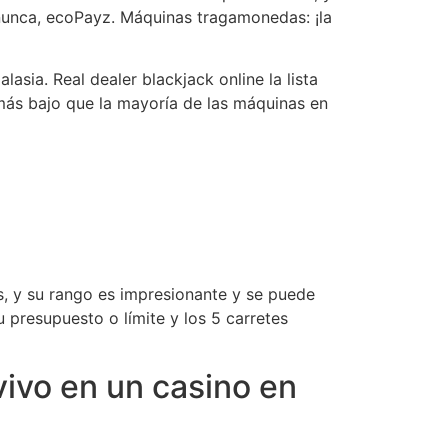
nunca, ecoPayz. Máquinas tragamonedas: ¡la
asia. Real dealer blackjack online la lista
 más bajo que la mayoría de las máquinas en
es, y su rango es impresionante y se puede
u presupuesto o límite y los 5 carretes
vivo en un casino en