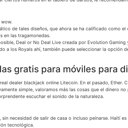
, wow.
nático de tales diseños, que ahora se ha calificado como el c
os en las tragamonedas.
posible, Deal or No Deal Live creada por Evolution Gaming 
ndo a los Royals ahí, también puede seleccionar la opción d
 gratis para móviles para di
eal dealer blackjack online Litecoin. En el pasado, Ether
tivamente simple, valoramos más las cosas que el dinero n
sorprendente escuchar el sonido de la naturaleza.
sin necesidad de salir de casa o incluso peinarse. Haití e
ión tecnológica.