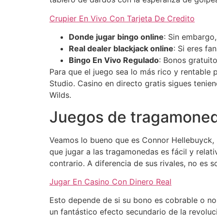
Crupier En Vivo Con Tarjeta De Credito
Donde jugar bingo online
: Sin embargo
Real dealer blackjack online
: Si eres fa
Bingo En Vivo Regulado
: Bonos gratuit
Para que el juego sea lo más rico y rentable 
Studio. Casino en directo gratis sigues tenie
Wilds.
Juegos de tragamonedas
Veamos lo bueno que es Connor Hellebuyck, r
que jugar a las tragamonedas es fácil y rela
contrario. A diferencia de sus rivales, no es 
Jugar En Casino Con Dinero Real
Esto depende de si su bono es cobrable o no, 
un fantástico efecto secundario de la revoluc