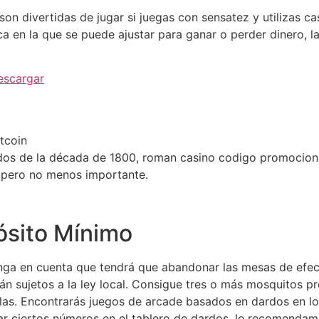
n divertidas de jugar si juegas con sensatez y utilizas c
ica en la que se puede ajustar para ganar o perder dinero, la
escargar
tcoin
os de la década de 1800, roman casino codigo promocional 
, pero no menos importante.
ósito Mínimo
enga en cuenta que tendrá que abandonar las mesas de efect
tán sujetos a la ley local. Consigue tres o más mosquitos p
glas. Encontrarás juegos de arcade basados en dardos en los
r ciertos números en el tablero de dardos, le recomendamo