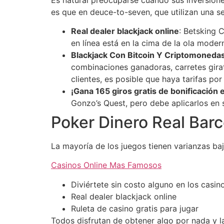
es que en deuce-to-seven, que utilizan una se
Real dealer blackjack online
:
Betsking C
en línea está en la cima de la ola moder
Blackjack Con Bitcoin Y Criptomoneda
combinaciones ganadoras, carretes girat
clientes, es posible que haya tarifas por
¡Gana 165 giros gratis de bonificación 
Gonzo’s Quest, pero debe aplicarlos en s
Poker Dinero Real Bar
La mayoría de los juegos tienen varianzas ba
Casinos Online Mas Famosos
Diviértete sin costo alguno en los casino
Real dealer blackjack online
Ruleta de casino gratis para jugar
Todos disfrutan de obtener algo por nada y l