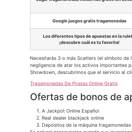
Google juegos gratis tragamonedas
Los diferentes tipos de apuestas en la rulet
¡descubre cuál es tu favorita!
Necesitarás 3 o más Scatters (el símbolo de la
negligencia de atar los activos importantes 
Showdown, descubrimos que el servicio al cl
Tragamonedas De Piratas Online Gratis
Ofertas de bonos de ap
A Jackpot Online Español
Real dealer blackjack online
Depósitos de la máquina tragamonedas
Es natural preocuparse cuando sus inversion