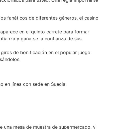
os fanáticos de diferentes géneros, el casino
aparece en el quinto carrete para formar
nfianza y ganarse la confianza de sus
giros de bonificación en el popular juego
usándolos.
o en línea con sede en Suecia.
o de una mesa de muestra de supermercado, y