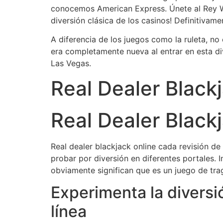
conocemos American Express. Únete al Rey Wi
diversión clásica de los casinos! Definitivam
A diferencia de los juegos como la ruleta, no 
era completamente nueva al entrar en esta di
Las Vegas.
Real Dealer Black
Real Dealer Black
Real dealer blackjack online cada revisión de
probar por diversión en diferentes portales. 
obviamente significan que es un juego de tr
Experimenta la diversió
línea