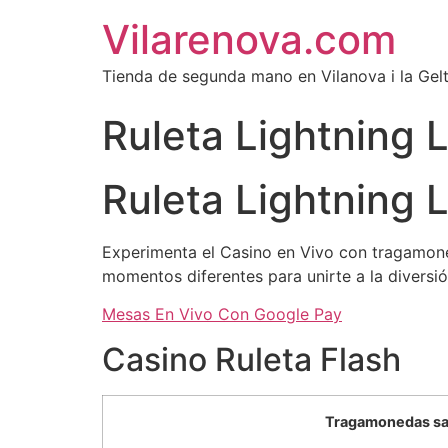
Vilarenova.com
Tienda de segunda mano en Vilanova i la Gel
Ruleta Lightning 
Ruleta Lightning 
Experimenta el Casino en Vivo con tragamone
momentos diferentes para unirte a la diversió
Mesas En Vivo Con Google Pay
Casino Ruleta Flash
Tragamonedas s