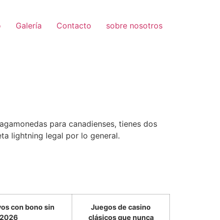
o
Galería
Contacto
sobre nosotros
tragamonedas para canadienses, tienes dos
a lightning legal por lo general.
os con bono sin
Juegos de casino
 2026
clásicos que nunca