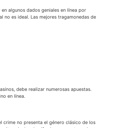
 en algunos dados geniales en línea por
al no es ideal. Las mejores tragamonedas de
asinos, debe realizar numerosas apuestas.
no en línea.
 crime no presenta el género clásico de los