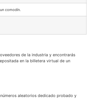
s un comodín.
veedores de la industria y encontrarás
positada en la billetera virtual de un
e números aleatorios dedicado probado y