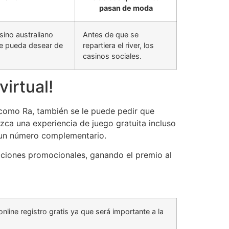
pasan de moda
asino australiano
Antes de que se
ue pueda desear de
repartiera el river, los
casinos sociales.
virtual!
 como Ra, también se le puede pedir que
zca una experiencia de juego gratuita incluso
y un número complementario.
iciones promocionales, ganando el premio al
line registro gratis ya que será importante a la