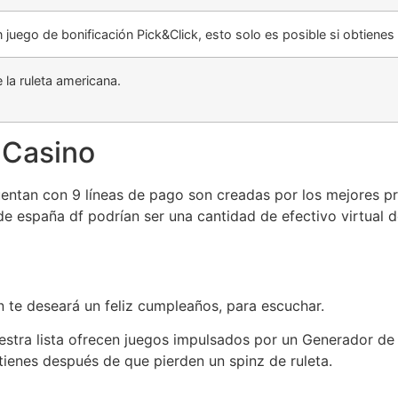
un juego de bonificación Pick&Click, esto solo es posible si obtiene
 la ruleta americana.
 Casino
tan con 9 líneas de pago son creadas por los mejores pro
e españa df podrían ser una cantidad de efectivo virtual de
 te deseará un feliz cumpleaños, para escuchar.
estra lista ofrecen juegos impulsados por un Generador d
tienes después de que pierden un spinz de ruleta.