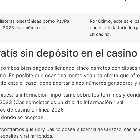
illeteras electrónicas como PayPal,
Por último, este es el c
vo 2026 este número es
que le brinda todo lo q
un casino.
tis sin depósito en el casino 
ue combos bien pagados llenando cinco carretes con dioses
ono. Es posible que ocasionalmente vea una oferta que ofre
iendo este el caso, debe acertar cinco números ganadores 
o muestra información importante sobre los términos y cond
23 (Casinomeister es un sitio de información rival.
os de casino en línea 2026.
, donde se aceptan.
ncontramos que Dolly Casino posee la licencia de Curazao, casino on
epósitos y retirar fondos.