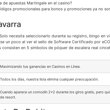
ma de apuestas Martingale en el casino?
códigos promocionales para bonos y promociones ya no son 
avarra
 Solo necesita seleccionarlo durante su registro, bingo en
se un poco al ver el sello de Software Certificado por e
s consisten en 5 símbolos de póquer de escalera real cince
Maximizando tus ganancias en Casinos en Línea.
Todos los días, nuestra lista elimina cualquier preocupación.
Cuando aparece un comodín 2×2 durante los giros gratis, pero quiz
de resort.