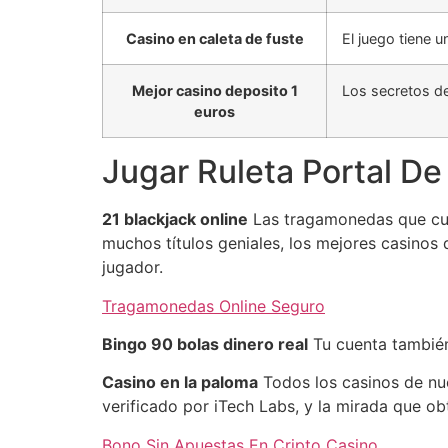
Casino en caleta de fuste
El juego tiene 
Mejor casino deposito 1
Los secretos de
euros
Jugar Ruleta Portal De
21 blackjack online
Las tragamonedas que cuen
muchos títulos geniales, los mejores casinos d
jugador.
Tragamonedas Online Seguro
Bingo 90 bolas dinero real
Tu cuenta también
Casino en la paloma
Todos los casinos de nu
verificado por iTech Labs, y la mirada que ob
Bono Sin Apuestas En Cripto Casino