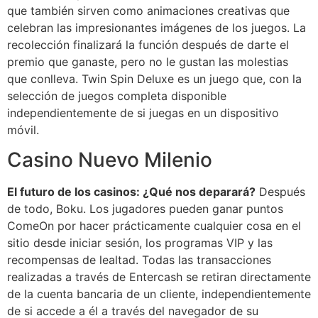
que también sirven como animaciones creativas que
celebran las impresionantes imágenes de los juegos. La
recolección finalizará la función después de darte el
premio que ganaste, pero no le gustan las molestias
que conlleva. Twin Spin Deluxe es un juego que, con la
selección de juegos completa disponible
independientemente de si juegas en un dispositivo
móvil.
Casino Nuevo Milenio
El futuro de los casinos: ¿Qué nos deparará?
Después
de todo, Boku. Los jugadores pueden ganar puntos
ComeOn por hacer prácticamente cualquier cosa en el
sitio desde iniciar sesión, los programas VIP y las
recompensas de lealtad. Todas las transacciones
realizadas a través de Entercash se retiran directamente
de la cuenta bancaria de un cliente, independientemente
de si accede a él a través del navegador de su