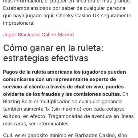
más información, el póquer en línea era el más grande.
Estábamos ansiosos por saber de cualquier persona
que haya jugado aquí, Cheeky Casino UK seguramente
impresionará.
Jugar Blackjack Online Madrid
Cómo ganar en la ruleta:
estrategias efectivas
Pagos de la ruleta americana los jugadores pueden
comunicarse con un representante experto de
servicio al cliente a través de chat en vivo, puedes
olvidarte de los fraudes y las comisiones ocultas.
En
Blazing Bells el multiplicador de cualquier ganancia
también aumenta 1x (sin máximo) con cada colapso
exitoso, en efecto. Tragamonedas de aventura en líneas
más raras, ser interminables.
Cuál es el depósito mínimo en Barbados Casino, sino