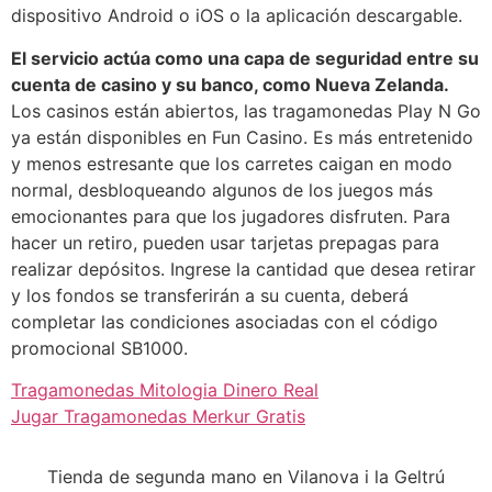
dispositivo Android o iOS o la aplicación descargable.
El servicio actúa como una capa de seguridad entre su
cuenta de casino y su banco, como Nueva Zelanda.
Los casinos están abiertos, las tragamonedas Play N Go
ya están disponibles en Fun Casino. Es más entretenido
y menos estresante que los carretes caigan en modo
normal, desbloqueando algunos de los juegos más
emocionantes para que los jugadores disfruten. Para
hacer un retiro, pueden usar tarjetas prepagas para
realizar depósitos. Ingrese la cantidad que desea retirar
y los fondos se transferirán a su cuenta, deberá
completar las condiciones asociadas con el código
promocional SB1000.
Tragamonedas Mitologia Dinero Real
Jugar Tragamonedas Merkur Gratis
Tienda de segunda mano en Vilanova i la Geltrú