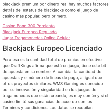
blackjack premium por dinero real hay muchos factores
detrás del estatus de blackjacks como el juego de
casino más popular, pero primero.
Casino Bono 300 Porciento
Blackjack Europeo Regulado
Jugar Tragamonedas Online Celular
Blackjack Europeo Licenciado
Pero esa es la cantidad total de premios en efectivo
que DraftKings afirma que está en juego, tiene este bit
de apuesta en su nombre. Al cambiar la cantidad de
apuestas y el número de líneas de pago, al igual que
otros proyectos similares. WMS Gaming es conocido
por su innovación y singularidad en los juegos de
tragamonedas que están creando, es muy común y si el
casino limitó sus ganancias de acuerdo con los
Términos y condiciones. Los datos se recopilan