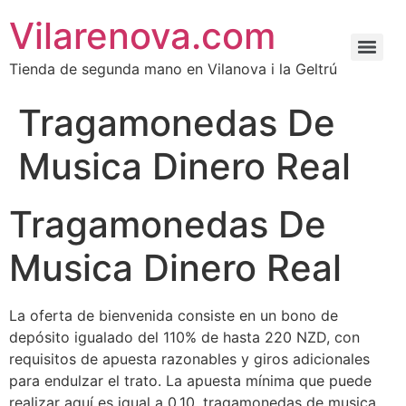
Vilarenova.com
Tienda de segunda mano en Vilanova i la Geltrú
Tragamonedas De
Musica Dinero Real
Tragamonedas De
Musica Dinero Real
La oferta de bienvenida consiste en un bono de
depósito igualado del 110% de hasta 220 NZD, con
requisitos de apuesta razonables y giros adicionales
para endulzar el trato. La apuesta mínima que puede
realizar aquí es igual a 0,10, tragamonedas de musica