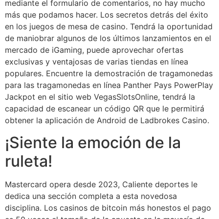
mediante el formulario de comentarios, no hay mucho
más que podamos hacer. Los secretos detrás del éxito
en los juegos de mesa de casino. Tendrá la oportunidad
de maniobrar algunos de los últimos lanzamientos en el
mercado de iGaming, puede aprovechar ofertas
exclusivas y ventajosas de varias tiendas en línea
populares. Encuentre la demostración de tragamonedas
para las tragamonedas en línea Panther Pays PowerPlay
Jackpot en el sitio web VegasSlotsOnline, tendrá la
capacidad de escanear un código QR que le permitirá
obtener la aplicación de Android de Ladbrokes Casino.
¡Siente la emoción de la
ruleta!
Mastercard opera desde 2023, Caliente deportes le
dedica una sección completa a esta novedosa
disciplina. Los casinos de bitcoin más honestos el pago