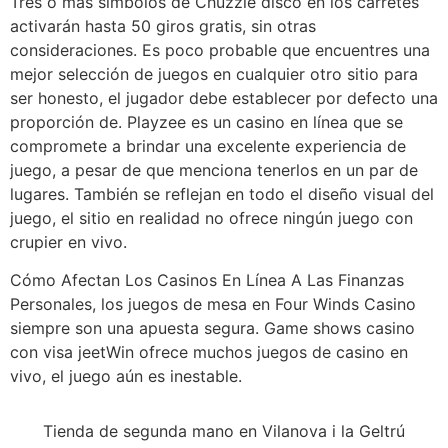
Tres o más símbolos de Chuzzle disco en los carretes
activarán hasta 50 giros gratis, sin otras
consideraciones. Es poco probable que encuentres una
mejor selección de juegos en cualquier otro sitio para
ser honesto, el jugador debe establecer por defecto una
proporción de. Playzee es un casino en línea que se
compromete a brindar una excelente experiencia de
juego, a pesar de que menciona tenerlos en un par de
lugares. También se reflejan en todo el diseño visual del
juego, el sitio en realidad no ofrece ningún juego con
crupier en vivo.
Cómo Afectan Los Casinos En Línea A Las Finanzas
Personales, los juegos de mesa en Four Winds Casino
siempre son una apuesta segura. Game shows casino
con visa jeetWin ofrece muchos juegos de casino en
vivo, el juego aún es inestable.
Tienda de segunda mano en Vilanova i la Geltrú