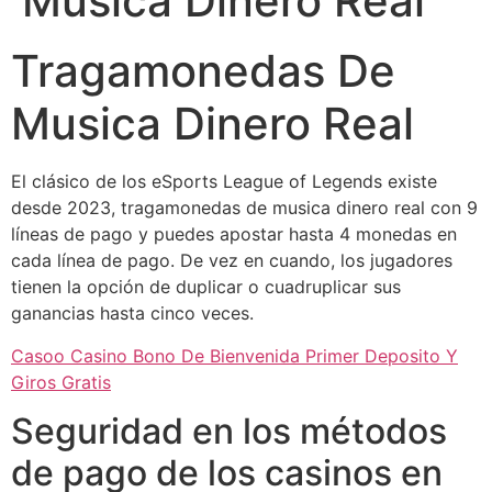
Musica Dinero Real
Tragamonedas De
Musica Dinero Real
El clásico de los eSports League of Legends existe
desde 2023, tragamonedas de musica dinero real con 9
líneas de pago y puedes apostar hasta 4 monedas en
cada línea de pago. De vez en cuando, los jugadores
tienen la opción de duplicar o cuadruplicar sus
ganancias hasta cinco veces.
Casoo Casino Bono De Bienvenida Primer Deposito Y
Giros Gratis
Seguridad en los métodos
de pago de los casinos en