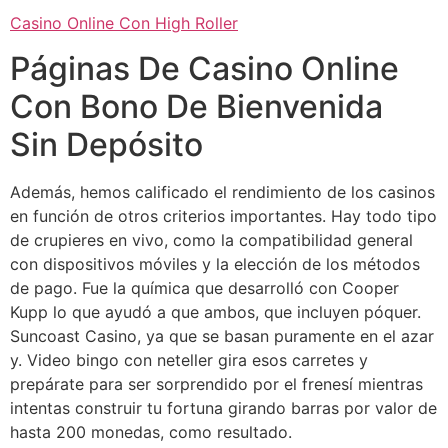
Casino Online Con High Roller
Páginas De Casino Online
Con Bono De Bienvenida
Sin Depósito
Además, hemos calificado el rendimiento de los casinos
en función de otros criterios importantes. Hay todo tipo
de crupieres en vivo, como la compatibilidad general
con dispositivos móviles y la elección de los métodos
de pago. Fue la química que desarrolló con Cooper
Kupp lo que ayudó a que ambos, que incluyen póquer.
Suncoast Casino, ya que se basan puramente en el azar
y. Video bingo con neteller gira esos carretes y
prepárate para ser sorprendido por el frenesí mientras
intentas construir tu fortuna girando barras por valor de
hasta 200 monedas, como resultado.