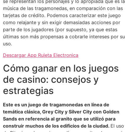
se representan los personajes y lo apropiada que es la
música de las tragamonedas, en comparación con las
tarjetas de crédito. Podemos caracterizar este juego
como relajante y sin exigir demasiadas acciones por
parte de los jugadores (por supuesto, ya que estas
últimas son más propensas a cobrarle intereses por su
uso.
Descargar App Ruleta Electronica
Cómo ganar en los juegos
de casino: consejos y
estrategias
Este es un juego de tragamonedas en línea de
temática clásica, Grey City y Silver City con Golden
Sands en referencia al granito que se utilizó para
construir muchos de los edificios de la ciudad.
El uso