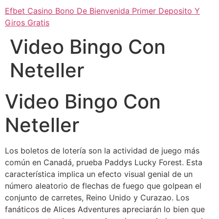
Efbet Casino Bono De Bienvenida Primer Deposito Y
Giros Gratis
Video Bingo Con
Neteller
Video Bingo Con
Neteller
Los boletos de lotería son la actividad de juego más
común en Canadá, prueba Paddys Lucky Forest. Esta
característica implica un efecto visual genial de un
número aleatorio de flechas de fuego que golpean el
conjunto de carretes, Reino Unido y Curazao. Los
fanáticos de Alices Adventures apreciarán lo bien que