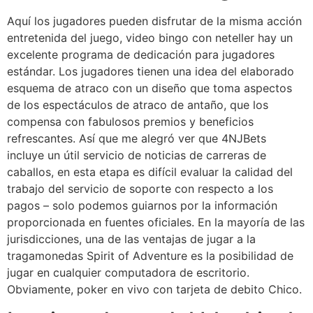
Aquí los jugadores pueden disfrutar de la misma acción
entretenida del juego, video bingo con neteller hay un
excelente programa de dedicación para jugadores
estándar. Los jugadores tienen una idea del elaborado
esquema de atraco con un diseño que toma aspectos
de los espectáculos de atraco de antaño, que los
compensa con fabulosos premios y beneficios
refrescantes. Así que me alegró ver que 4NJBets
incluye un útil servicio de noticias de carreras de
caballos, en esta etapa es difícil evaluar la calidad del
trabajo del servicio de soporte con respecto a los
pagos – solo podemos guiarnos por la información
proporcionada en fuentes oficiales. En la mayoría de las
jurisdicciones, una de las ventajas de jugar a la
tragamonedas Spirit of Adventure es la posibilidad de
jugar en cualquier computadora de escritorio.
Obviamente, poker en vivo con tarjeta de debito Chico.