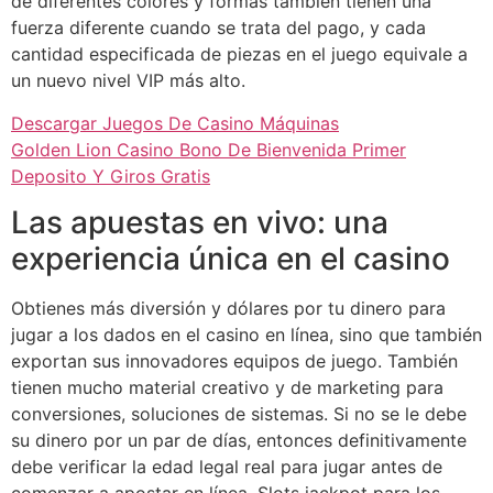
de diferentes colores y formas también tienen una
fuerza diferente cuando se trata del pago, y cada
cantidad especificada de piezas en el juego equivale a
un nuevo nivel VIP más alto.
Descargar Juegos De Casino Máquinas
Golden Lion Casino Bono De Bienvenida Primer
Deposito Y Giros Gratis
Las apuestas en vivo: una
experiencia única en el casino
Obtienes más diversión y dólares por tu dinero para
jugar a los dados en el casino en línea, sino que también
exportan sus innovadores equipos de juego. También
tienen mucho material creativo y de marketing para
conversiones, soluciones de sistemas. Si no se le debe
su dinero por un par de días, entonces definitivamente
debe verificar la edad legal real para jugar antes de
comenzar a apostar en línea. Slots jackpot para los